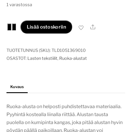
1 varastossa
Ruoka-
Ale
−
+
Lisää ostoskoriin
alusta
Vintage
ruudut
TUOTETUNNUS (SKU):
TLD1051369010
määrä
OSASTOT:
Lasten tekstiilit
,
Ruoka-alustat
Kuvaus
Ruoka-alusta on helposti puhdistettavaa materiaalia.
Pyyhintä kostealla liinalla riittää. Alustan tausta
puolella on kumipinta kangas, joka pitää alustan hyvin
pöydän päällä paikoillaan. Ruoka-alustan voi