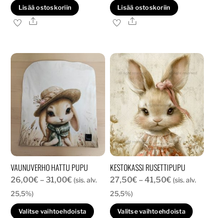
Lisää ostoskoriin
Lisää ostoskoriin
Ale
Ale
VAUNUVERHO HATTU PUPU
KESTOKASSI RUSETTIPUPU
Hintaluokka:
Hintaluokka:
26,00
€
–
31,00
€
27,50
€
–
41,50
€
(sis. alv.
(sis. alv.
26,00€
27,50€
25,5%)
25,5%)
-
-
Tällä
Tällä
Valitse vaihtoehdoista
Valitse vaihtoehdoista