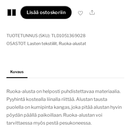
Ruoka-
Ale
−
+
Lisää ostoskoriin
alusta
Pupu
herra
TUOTETUNNUS (SKU):
TLD1051369028
määrä
OSASTOT:
Lasten tekstiilit
,
Ruoka-alustat
Kuvaus
Ruoka-alusta on helposti puhdistettavaa materiaalia.
Pyyhintä kostealla liinalla riittää. Alustan tausta
puolella on kumipinta kangas, joka pitää alustan hyvin
pöydän päällä paikoillaan. Ruoka-alustan voi
tarvittaessa myös pestä pesukoneessa.