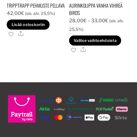
TRIPPTRAPP PEHMUSTE PELLAVA
AURINKOLIPPA VANHA VIHREÄ
BIRDS
42,00
€
(sis. alv. 25,5%)
Hintaluokka:
28,00
€
–
33,00
€
(sis. alv.
Lisää ostoskoriin
28,00€
25,5%)
Ale
-
Tällä
Valitse vaihtoehdoista
33,00€
tuott
Ale
on
usea
muun
Voit
tehd
valin
tuott
sivull