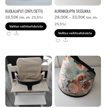
KUOLALAPUT (2KPL/SETTI)
AURINKOLIPPA TASSUKKA
Hintaluokka:
18,50
€
28,00
€
–
33,00
€
(sis. alv. 25,5%)
(sis. alv.
28,00€
25,5%)
Tällä
Valitse vaihtoehdoista
-
tuotteella
Tällä
Ale
Valitse vaihtoehdoista
33,00€
on
tuott
Ale
useampi
on
muunnelma.
usea
Voit
muun
tehdä
Voit
valinnat
tehd
tuotteen
valin
sivulla.
tuott
sivull