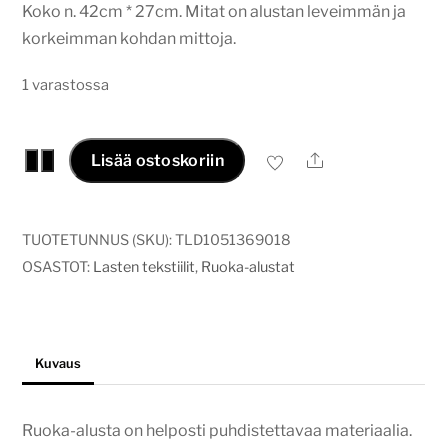
Koko n. 42cm * 27cm. Mitat on alustan leveimmän ja
korkeimman kohdan mittoja.
1 varastossa
Ruoka-
Ale
−
+
Lisää ostoskoriin
alusta
Little
lion
TUOTETUNNUS (SKU):
TLD1051369018
määrä
OSASTOT:
Lasten tekstiilit
,
Ruoka-alustat
Kuvaus
Ruoka-alusta on helposti puhdistettavaa materiaalia.