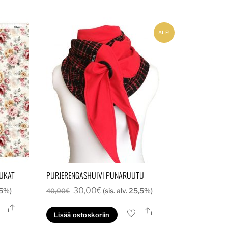
ALE!
UKAT
PURJERENGASHUIVI PUNARUUTU
a:
Alkuperäinen
Nykyinen
30,00
€
,5%)
(sis. alv. 25,5%)
40,00
€
hinta
hinta
Ale
lä
Ale
Lisää ostoskoriin
oli:
on:
tteella