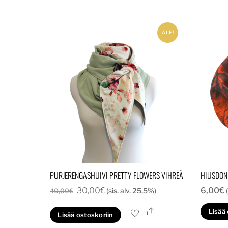
ALE!
PURJERENGASHUIVI PRETTY FLOWERS VIHREÄ
HIUSDONI
Alkuperäinen
Nykyinen
30,00
€
6,00
€
(sis. alv. 25,5%)
40,00
€
hinta
hinta
Ale
Lisää
Lisää ostoskoriin
oli:
on: