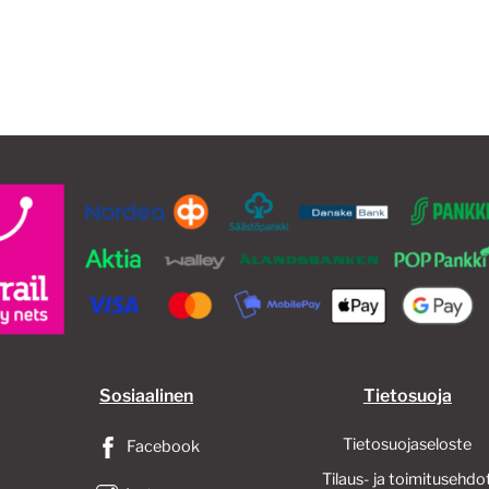
51,90€
on
us
mu
Voi
te
val
tu
siv
Sosiaalinen
Tietosuoja
Tietosuojaseloste
Facebook
Tilaus- ja toimitusehdo