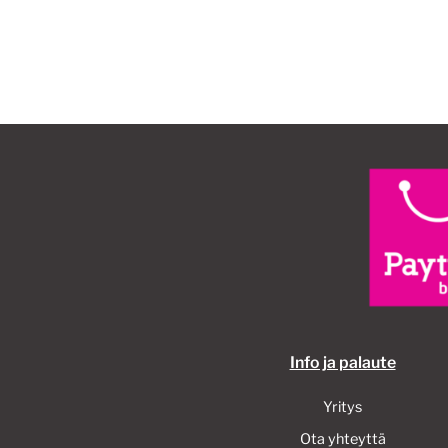
40,00€.
30,00€.
Info ja palaute
Yritys
Ota yhteyttä