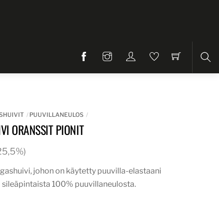
Etsi
SHUIVIT
PUUVILLANEULOS
VI ORANSSIT PIONIT
. 25,5%)
ngashuivi, johon on käytetty puuvilla-elastaani
 sileäpintaista 100% puuvillaneulosta.