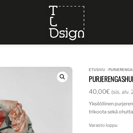
Menu
ETUSIVU
PURJERENGA
PURJERENGASHUI
40,00
€
(sis. alv
Yksilöllinen purjere
trikoota sekä ohutta
Varasto loppu