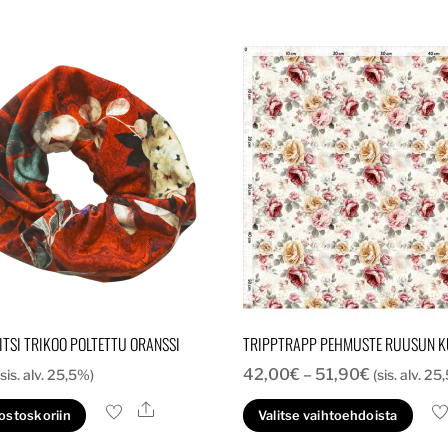
TSI TRIKOO POLTETTU ORANSSI
TRIPPTRAPP PEHMUSTE RUUSUN K
Hintaluokk
42,00
€
–
51,90
€
(sis. alv. 25,5%)
(sis. alv. 25
42,00€
Ale
Täl
 ostoskoriin
Valitse vaihtoehdoista
-
tuo