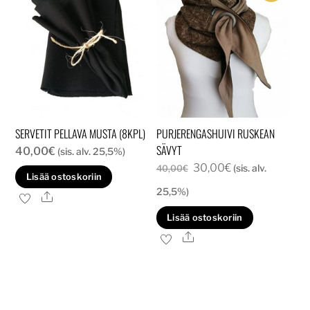
tehd
valin
tuott
sivull
SERVETIT PELLAVA MUSTA (8KPL)
PURJERENGASHUIVI RUSKEAN
SÄVYT
40,00
€
(sis. alv. 25,5%)
Alkuperäinen
Nykyinen
30,00
€
(sis. alv.
40,00
€
Lisää ostoskoriin
hinta
hinta
25,5%)
Ale
oli:
on:
Lisää ostoskoriin
40,00€.
30,00€.
Ale