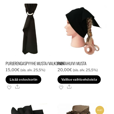
PURJERENGASPYYHE MUSTA/VALKOINEN
PANTAHUIVI MUSTA
15,00
€
20,00
€
(sis. alv. 25,5%)
(sis. alv. 25,5%)
Tällä
Lisää ostoskoriin
Valitse vaihtoehdoista
tuott
Ale
Ale
on
usea
muun
ALE!
Voit