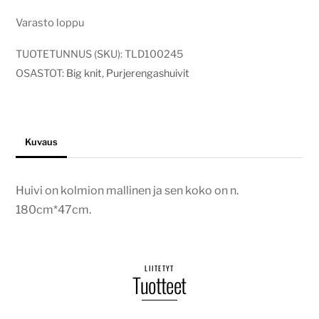
Varasto loppu
TUOTETUNNUS (SKU):
TLD100245
OSASTOT:
Big knit
,
Purjerengashuivit
Kuvaus
Huivi on kolmion mallinen ja sen koko on n.
180cm*47cm.
LIITETYT
Tuotteet