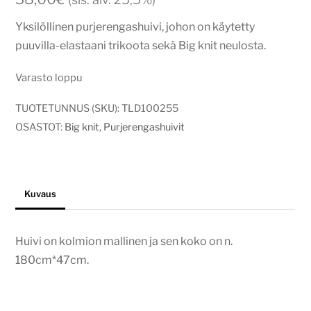
Yksilöllinen purjerengashuivi, johon on käytetty
puuvilla-elastaani trikoota sekä Big knit neulosta.
Varasto loppu
TUOTETUNNUS (SKU):
TLD100255
OSASTOT:
Big knit
,
Purjerengashuivit
Kuvaus
Huivi on kolmion mallinen ja sen koko on n.
180cm*47cm.