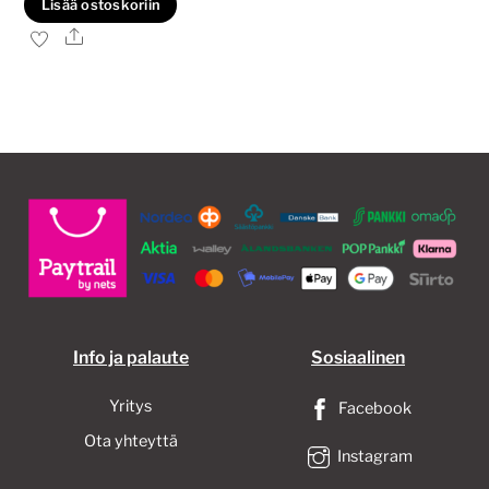
Lisää ostoskoriin
48,00€.
36,00€.
Ale
Info ja palaute
Sosiaalinen
Yritys
Facebook
Ota yhteyttä
Instagram