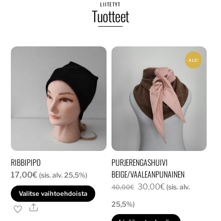
LIITETYT
Tuotteet
ALE!
RIBBIPIPO
PURJERENGASHUIVI
BEIGE/VAALEANPUNAINEN
17,00
€
(sis. alv. 25,5%)
Alkuperäinen
Nykyinen
30,00
€
(sis. alv.
40,00
€
Tällä
Valitse vaihtoehdoista
hinta
hinta
tuotteella
25,5%)
Ale
oli:
on:
on