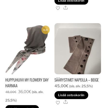
Lisää ostoskoriin
40,00€.
30,00€.
useampi
Ale
muunnelma.
Voit
tehdä
ALE!
valinnat
tuotteen
sivulla.
HUPPUHUIVI MY FLOWERY DAY
SÄÄRYSTIMET NAPEILLA – BEIGE
HARMAA
45,00
€
(sis. alv. 25,5%)
Alkuperäinen
Nykyinen
36,00
€
(sis. alv.
48,00
€
Lisää ostoskoriin
hinta
hinta
25,5%)
Ale
oli:
on: