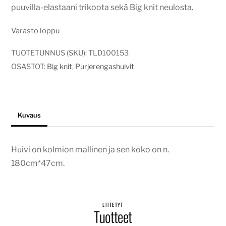
puuvilla-elastaani trikoota sekä Big knit neulosta.
Varasto loppu
TUOTETUNNUS (SKU):
TLD100153
OSASTOT:
Big knit
,
Purjerengashuivit
Kuvaus
Huivi on kolmion mallinen ja sen koko on n.
180cm*47cm.
LIITETYT
Tuotteet