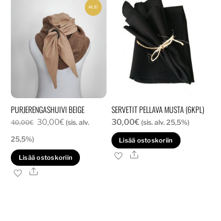
ALE!
PURJERENGASHUIVI BEIGE
SERVETIT PELLAVA MUSTA (6KPL)
Alkuperäinen
Nykyinen
30,00
€
30,00
€
(sis. alv.
(sis. alv. 25,5%)
40,00
€
hinta
hinta
25,5%)
Lisää ostoskoriin
oli:
on:
Ale
Lisää ostoskoriin
40,00€.
30,00€.
Ale