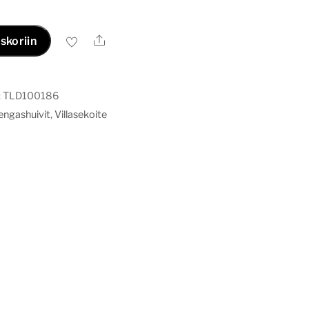
Ale
skoriin
:
TLD100186
engashuivit
,
Villasekoite