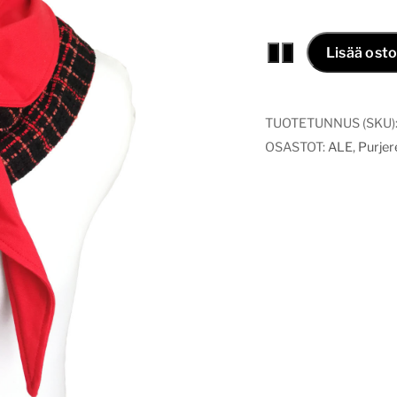
Purjerengashuivi
−
+
Lisää osto
punaruutu
määrä
TUOTETUNNUS (SKU)
OSASTOT:
ALE
,
Purjer