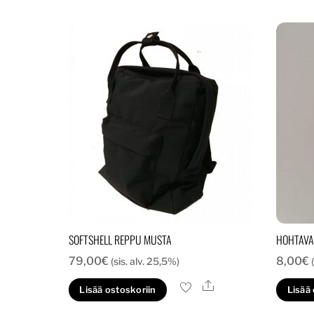
SOFTSHELL REPPU MUSTA
HOHTAVA
79,00
€
8,00
€
(sis. alv. 25,5%)
Ale
Lisää ostoskoriin
Lisää