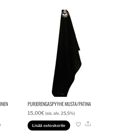
INEN
PURJERENGASPYYHE MUSTA/PATINA
15,00
€
(sis. alv. 25,5%)
Ale
Ale
Lisää ostoskoriin