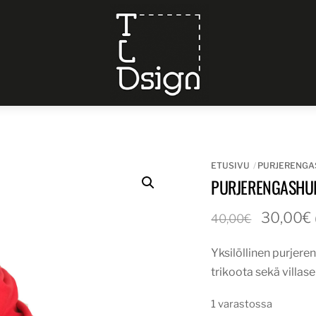
Menu
ETUSIVU
PURJERENGA
PURJERENGASHU
Alkuper
30,00
€
40,00
€
hinta
Yksilöllinen purjere
oli:
trikoota sekä villas
40,00€.
1 varastossa