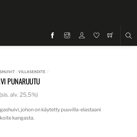
Etsi
SHUIVIT
VILLASEKOITE
IVI PUNARUUTU
äinen
Nykyinen
(sis. alv. 25,5%)
hinta
ngashuivi, johon on käytetty puuvilla-elastaani
on:
ekoite kangasta.
30,00€.