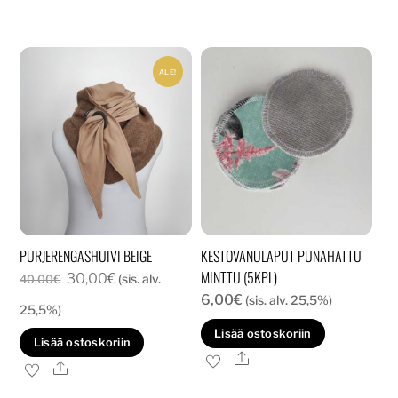
ALE!
PURJERENGASHUIVI BEIGE
KESTOVANULAPUT PUNAHATTU
MINTTU (5KPL)
Alkuperäinen
Nykyinen
30,00
€
(sis. alv.
40,00
€
6,00
€
hinta
hinta
(sis. alv. 25,5%)
25,5%)
oli:
on:
Lisää ostoskoriin
Lisää ostoskoriin
40,00€.
30,00€.
Ale
Ale