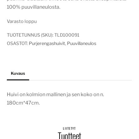
100% puuvillaneulosta.
Varasto loppu
TUOTETUNNUS (SKU):
TLD100091
OSASTOT:
Purjerengashuivit
,
Puuvillaneulos
Kuvaus
Huivi on kolmion mallinen ja sen koko on n.
180cm*47cm.
LIITETYT
Tuotteet