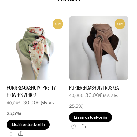
ALE!
ALE!
PURJERENGASHUIVI PRETTY
PURJERENGASHUIVI RUSKEA
FLOWERS VIHREÄ
Alkuperäinen
Nykyinen
30,00
€
(sis. alv.
40,00
€
Alkuperäinen
Nykyinen
30,00
€
(sis. alv.
hinta
hinta
40,00
€
25,5%)
hinta
hinta
oli:
on:
25,5%)
Lisää ostoskoriin
oli:
on:
40,00€.
30,00€.
Lisää ostoskoriin
Ale
40,00€.
30,00€.
Ale