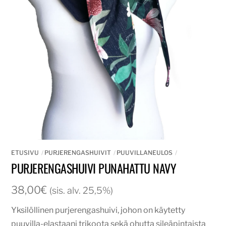
ETUSIVU
PURJERENGASHUIVIT
PUUVILLANEULOS
PURJERENGASHUIVI PUNAHATTU NAVY
38,00
€
(sis. alv. 25,5%)
Yksilöllinen purjerengashuivi, johon on käytetty
puuvilla-elastaani trikoota sekä ohutta sileäpintaista