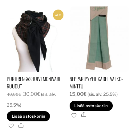
ALE!
PURJERENGASHUIVI MONIVÄRI
NEPPARIPYYHE KÄDET VALKO-
RUUDUT
MINTTU
Alkuperäinen
Nykyinen
30,00
€
15,00
€
(sis. alv.
(sis. alv. 25,5%)
40,00
€
hinta
hinta
25,5%)
Lisää ostoskoriin
oli:
on:
Ale
Lisää ostoskoriin
40,00€.
30,00€.
Ale