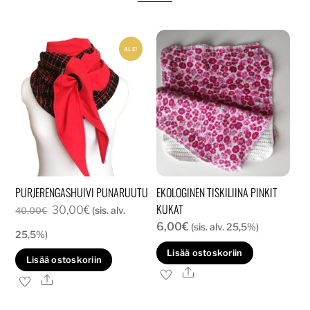
ALE!
PURJERENGASHUIVI PUNARUUTU
EKOLOGINEN TISKILIINA PINKIT
KUKAT
Alkuperäinen
Nykyinen
30,00
€
(sis. alv.
40,00
€
6,00
€
hinta
hinta
(sis. alv. 25,5%)
25,5%)
oli:
on:
Lisää ostoskoriin
Lisää ostoskoriin
40,00€.
30,00€.
Ale
Ale