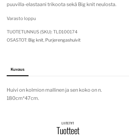
puuvilla-elastaani trikoota sekä Big knit neulosta.
Varasto loppu
TUOTETUNNUS (SKU):
TLD100174
OSASTOT:
Big knit
,
Purjerengashuivit
Kuvaus
Huivi on kolmion mallinen ja sen koko on n.
180cm*47cm.
LIITETYT
Tuotteet