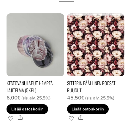
KESTOVANULAPUT HEMPEÄ
SITTERIN PÄÄLLINEN ROOSAT
LAJITELMA (5KPL)
RUUSUT
6,00
€
45,50
€
(sis. alv. 25,5%)
(sis. alv. 25,5%)
Lisää ostoskoriin
Lisää ostoskoriin
Ale
Ale