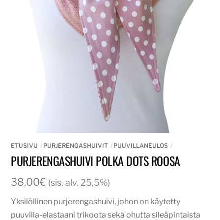
ETUSIVU
PURJERENGASHUIVIT
PUUVILLANEULOS
PURJERENGASHUIVI POLKA DOTS ROOSA
38,00
€
(sis. alv. 25,5%)
Yksilöllinen purjerengashuivi, johon on käytetty
puuvilla-elastaani trikoota sekä ohutta sileäpintaista