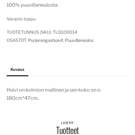
100% puuvillaneulosta.
Varasto loppu
TUOTETUNNUS (SKU):
TLD100014
OSASTOT:
Purjerengashuivit
,
Puuvillaneulos
Kuvaus
Huivi on kolmion mallinen ja sen koko on n.
180cm*47cm.
LIITETYT
Tuotteet