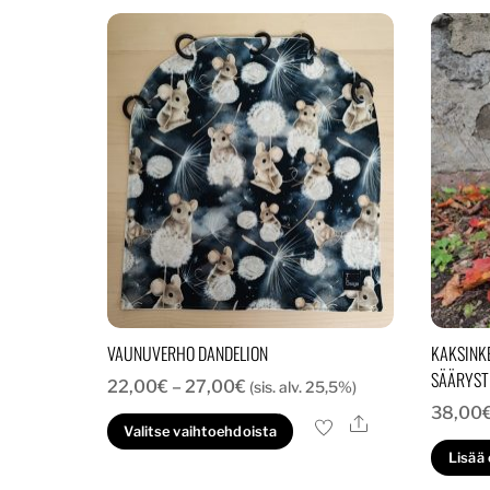
VAUNUVERHO DANDELION
KAKSINK
SÄÄRYST
Hintaluokka:
22,00
€
–
27,00
€
(sis. alv. 25,5%)
38,00
22,00€
Ale
Tällä
Valitse vaihtoehdoista
-
tuotteella
Lisää
27,00€
on