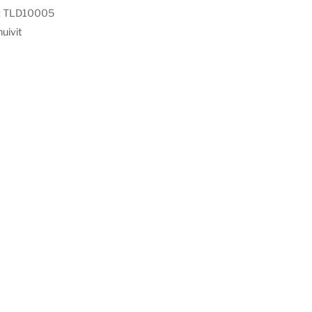
:
TLD10005
uivit