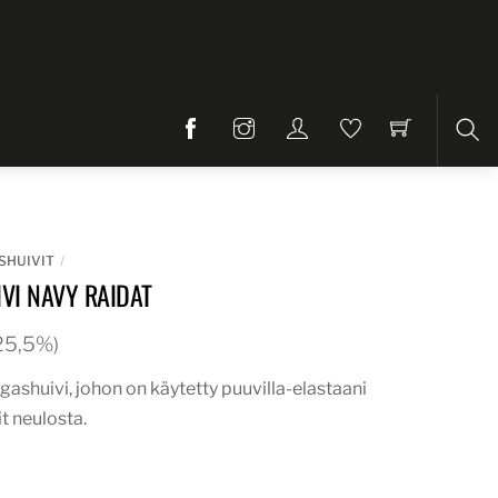
Etsi
SHUIVIT
VI NAVY RAIDAT
. 25,5%)
ngashuivi, johon on käytetty puuvilla-elastaani
it neulosta.