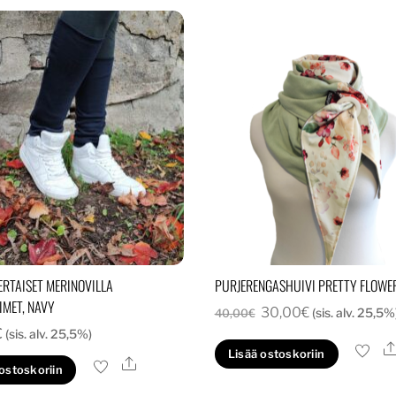
ERTAISET MERINOVILLA
PURJERENGASHUIVI PRETTY FLOWE
IMET, NAVY
Alkuperäinen
Nykyinen
30,00
€
(sis. alv. 25,5%
40,00
€
€
(sis. alv. 25,5%)
hinta
hinta
Lisää ostoskoriin
oli:
on:
Ale
 ostoskoriin
40,00€.
30,00€.