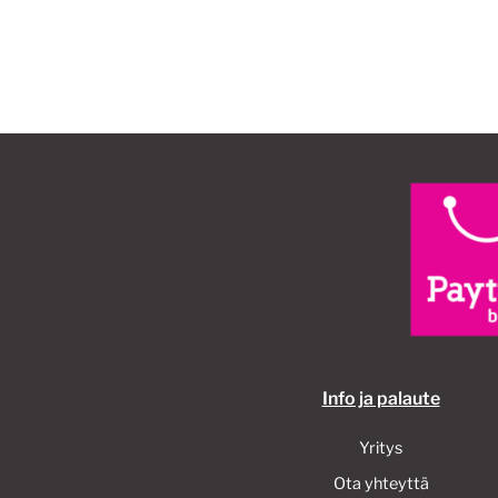
useampi
muunnelma.
Voit
tehdä
valinnat
tuotteen
sivulla.
Info ja palaute
Yritys
Ota yhteyttä