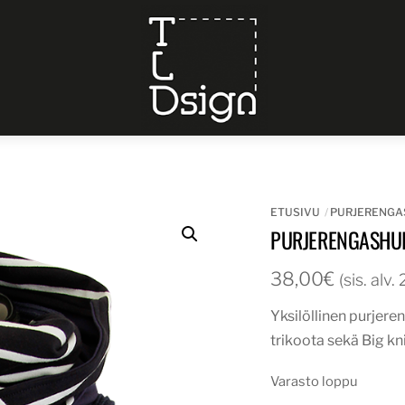
Menu
ETUSIVU
PURJERENGA
PURJERENGASHUI
38,00
€
(sis. alv
Yksilöllinen purjere
trikoota sekä Big kn
Varasto loppu