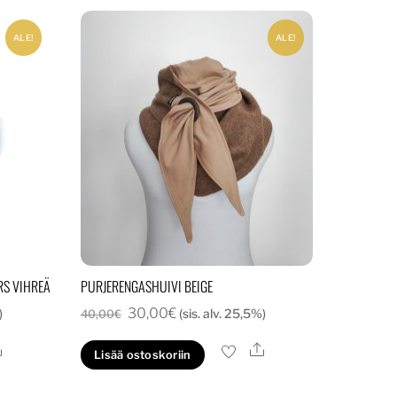
ALE!
ALE!
RS VIHREÄ
PURJERENGASHUIVI BEIGE
Alkuperäinen
Nykyinen
30,00
€
)
(sis. alv. 25,5%)
40,00
€
hinta
hinta
Ale
Ale
Lisää ostoskoriin
oli:
on:
40,00€.
30,00€.