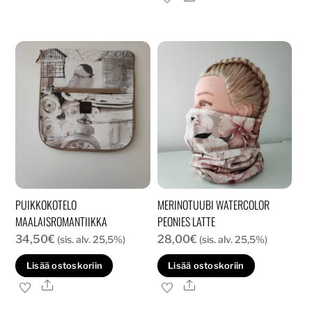
muunnelma.
Voit
tehdä
valinnat
tuotteen
sivulla.
PUIKKOKOTELO
MERINOTUUBI WATERCOLOR
MAALAISROMANTIIKKA
PEONIES LATTE
34,50
€
28,00
€
(sis. alv. 25,5%)
(sis. alv. 25,5%)
Lisää ostoskoriin
Lisää ostoskoriin
Ale
Ale