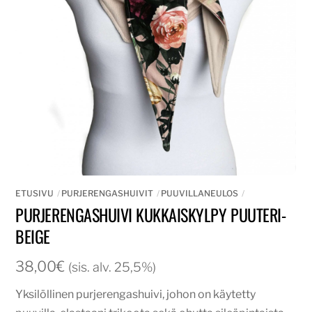
ETUSIVU
PURJERENGASHUIVIT
PUUVILLANEULOS
PURJERENGASHUIVI KUKKAISKYLPY PUUTERI-
BEIGE
38,00
€
(sis. alv. 25,5%)
Yksilöllinen purjerengashuivi, johon on käytetty