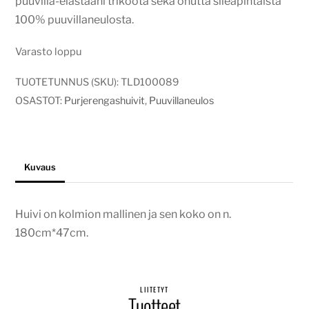
puuvilla-elastaani trikoota sekä ohutta sileäpintaista
100% puuvillaneulosta.
Varasto loppu
TUOTETUNNUS (SKU):
TLD100089
OSASTOT:
Purjerengashuivit
,
Puuvillaneulos
Kuvaus
Huivi on kolmion mallinen ja sen koko on n.
180cm*47cm.
LIITETYT
Tuotteet