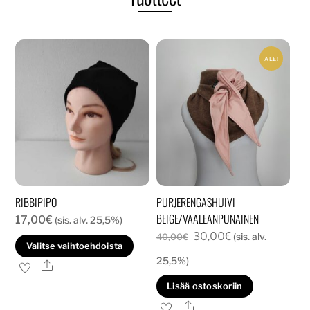
ALE!
RIBBIPIPO
PURJERENGASHUIVI
BEIGE/VAALEANPUNAINEN
17,00
€
(sis. alv. 25,5%)
Alkuperäinen
Nykyinen
30,00
€
(sis. alv.
40,00
€
Tällä
Valitse vaihtoehdoista
hinta
hinta
tuotteella
25,5%)
Ale
oli:
on:
on
Lisää ostoskoriin
40,00€.
30,00€.
useampi
Ale