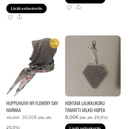
oli:
on:
Ale
Lisää ostoskoriin
40,00€.
30,00€.
Ale
ALE!
HUPPUHUIVI MY FLOWERY DAY
HOHTAVA LAUKKUKORU
HARMAA
TIMANTTI VALKO-HOPEA
Alkuperäinen
Nykyinen
36,00
€
8,00
€
(sis. alv.
(sis. alv. 25,5%)
48,00
€
hinta
hinta
25,5%)
Lisää ostoskoriin