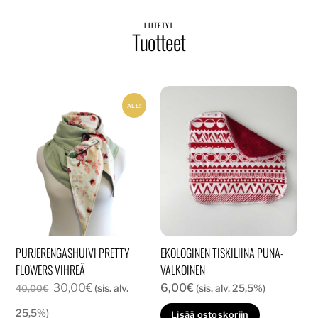
LIITETYT
Tuotteet
ALE!
PURJERENGASHUIVI PRETTY
EKOLOGINEN TISKILIINA PUNA-
FLOWERS VIHREÄ
VALKOINEN
Alkuperäinen
Nykyinen
30,00
€
6,00
€
(sis. alv.
(sis. alv. 25,5%)
40,00
€
hinta
hinta
25,5%)
Lisää ostoskoriin