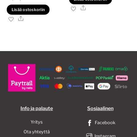
oli:
on:
Ale
Lisää ostoskoriin
48,00€.
36,00€.
Ale
Info ja palaute
Sosiaalinen
Yritys
Facebook
Ota yhteyttä
Instagram