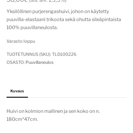
Yksilöllinen purjerengashuivi, johon on käytetty
puuvilla-elastaani trikoota sekä ohutta sileäpintaista
100% puuvillaneulosta.
Varasto loppu
TUOTETUNNUS (SKU):
TLD100226
OSASTO:
Puuvillaneulos
Kuvaus
Huivi on kolmion mallinen ja sen koko on n.
180cm*47cm.