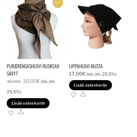
ALE!
PURJERENGASHUIVI RUSKEAN
LIPPAHUIVI MUSTA
SÄVYT
17,00
€
(sis. alv. 25,5%)
Alkuperäinen
Nykyinen
30,00
€
(sis. alv.
40,00
€
Lisää ostoskoriin
hinta
hinta
25,5%)
Ale
oli:
on:
Lisää ostoskoriin
40,00€.
30,00€.
Ale