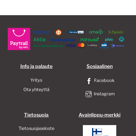
Voit
tehdä
valinnat
tuotteen
sivulla.
Info ja palaute
Sosiaalinen
Yritys
Facebook
Ota yhteyttä
Instagram
Tietosuoja
Avainlippu-merkki
Tietosuojaseloste