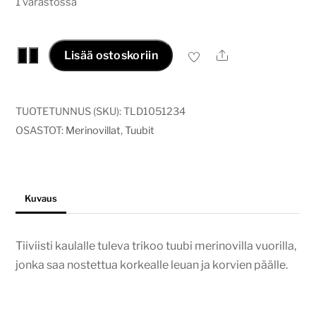
1 varastossa
Merinotuubi
Ale
−
+
Lisää ostoskoriin
tiitiäiset
määrä
TUOTETUNNUS (SKU):
TLD1051234
OSASTOT:
Merinovillat
,
Tuubit
Kuvaus
Tiiviisti kaulalle tuleva trikoo tuubi merinovilla vuorilla,
jonka saa nostettua korkealle leuan ja korvien päälle.