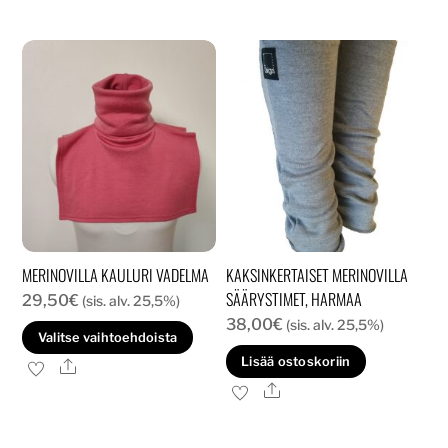
MERINOVILLA KAULURI VADELMA
KAKSINKERTAISET MERINOVILLA
SÄÄRYSTIMET, HARMAA
29,50
€
(sis. alv. 25,5%)
38,00
€
(sis. alv. 25,5%)
Tällä
Valitse vaihtoehdoista
tuotteella
Lisää ostoskoriin
Ale
on
Ale
useampi
muunnelma.