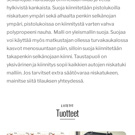
hylkivistä kankaista. Suoja kiinnitetään pistolukoilla
niskatuen ympäri sekä alhaalta penkin selkänojan
ympäri, pistolukoissa on kiinnitystä varten vahva
polypropeeni nauha. Malli on yleismallin suoja. Suojaa
voi käyttää myös matkustajan ollessa turvakaukalossa
kasvot menosuuntaan päin, silloin suoja kiinnitetään
takapenkin selkänojaan kiinni. Taustapuoli on
yksivärinen ja kiinnitys sopii kaikkien autojen niskatuki
malliin. Jos tarvitset extra säätövaraa niskatukeen,
mainitse siitä tilauksen yhteydessä.
LIITETYT
Tuotteet