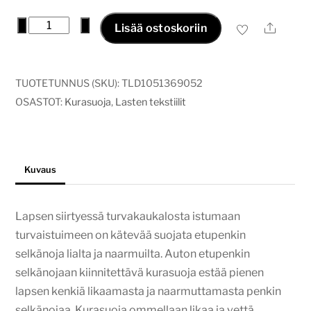
Kurasuoja
−
+
Ale
Lisää ostoskoriin
tikrut
määrä
TUOTETUNNUS (SKU):
TLD1051369052
OSASTOT:
Kurasuoja
,
Lasten tekstiilit
Kuvaus
Lapsen siirtyessä turvakaukalosta istumaan
turvaistuimeen on kätevää suojata etupenkin
selkänoja lialta ja naarmuilta. Auton etupenkin
selkänojaan kiinnitettävä kurasuoja estää pienen
lapsen kenkiä likaamasta ja naarmuttamasta penkin
selkänojaa. Kurasuoja ommellaan likaa ja vettä