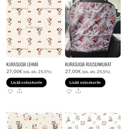
KURASUOJA LEHMÄ
KURASUOJA RUUSUNKUKAT
27,00
€
27,00
€
(sis. alv. 25,5%)
(sis. alv. 25,5%)
Lisää ostoskoriin
Lisää ostoskoriin
Ale
Ale