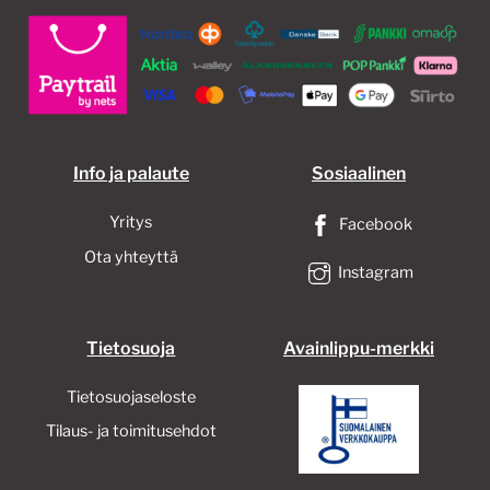
valin
tuott
sivull
Info ja palaute
Sosiaalinen
Yritys
Facebook
Ota yhteyttä
Instagram
Tietosuoja
Avainlippu-merkki
Tietosuojaseloste
Tilaus- ja toimitusehdot