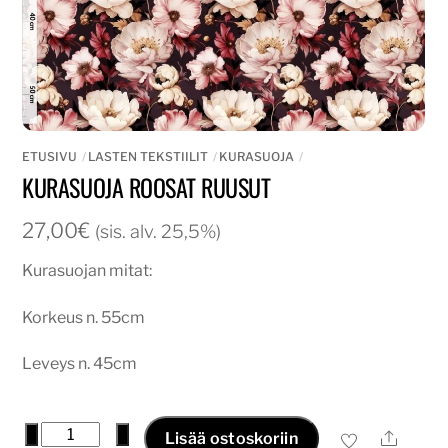
ETUSIVU
LASTEN TEKSTIILIT
KURASUOJA
KURASUOJA ROOSAT RUUSUT
27,00
€
(sis. alv. 25,5%)
Kurasuojan mitat:
Korkeus n. 55cm
Leveys n. 45cm
Kurasuoja
−
+
Ale
Lisää ostoskoriin