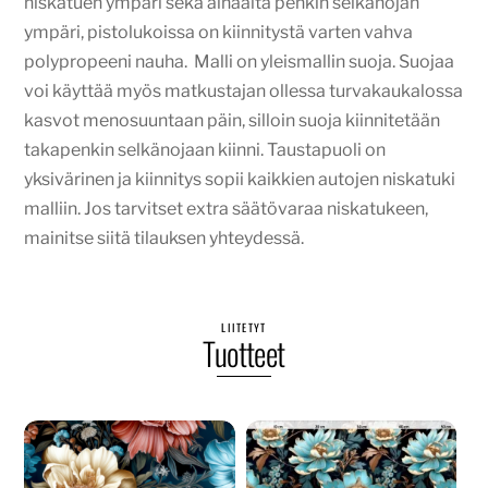
niskatuen ympäri sekä alhaalta penkin selkänojan
ympäri, pistolukoissa on kiinnitystä varten vahva
polypropeeni nauha. Malli on yleismallin suoja. Suojaa
voi käyttää myös matkustajan ollessa turvakaukalossa
kasvot menosuuntaan päin, silloin suoja kiinnitetään
takapenkin selkänojaan kiinni. Taustapuoli on
yksivärinen ja kiinnitys sopii kaikkien autojen niskatuki
malliin. Jos tarvitset extra säätövaraa niskatukeen,
mainitse siitä tilauksen yhteydessä.
LIITETYT
Tuotteet