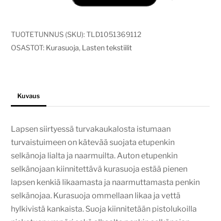
roosat
ruusut
määrä
TUOTETUNNUS (SKU):
TLD1051369112
OSASTOT:
Kurasuoja
,
Lasten tekstiilit
Kuvaus
Lapsen siirtyessä turvakaukalosta istumaan
turvaistuimeen on kätevää suojata etupenkin
selkänoja lialta ja naarmuilta. Auton etupenkin
selkänojaan kiinnitettävä kurasuoja estää pienen
lapsen kenkiä likaamasta ja naarmuttamasta penkin
selkänojaa. Kurasuoja ommellaan likaa ja vettä
hylkivistä kankaista. Suoja kiinnitetään pistolukoilla