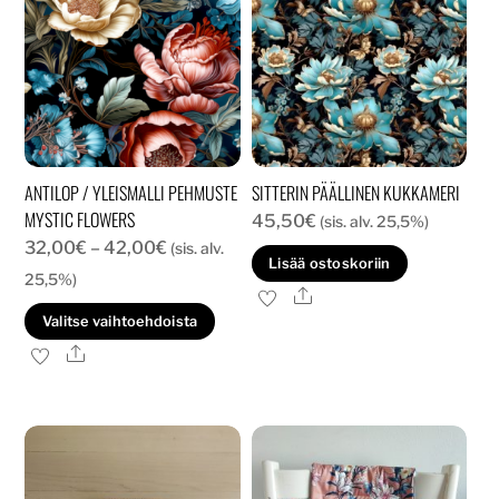
ANTILOP / YLEISMALLI PEHMUSTE
SITTERIN PÄÄLLINEN KUKKAMERI
MYSTIC FLOWERS
45,50
€
(sis. alv. 25,5%)
Hintaluokka:
32,00
€
–
42,00
€
(sis. alv.
Lisää ostoskoriin
32,00€
25,5%)
Ale
-
Tällä
Valitse vaihtoehdoista
42,00€
tuotteella
Ale
on
useampi
muunnelma.
Voit
tehdä