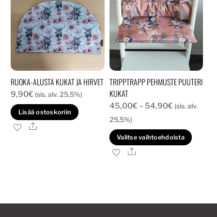
valinnat
tuotteen
sivulla.
RUOKA-ALUSTA KUKAT JA HIRVET
TRIPPTRAPP PEHMUSTE PUUTERI
KUKAT
9,90
€
(sis. alv. 25,5%)
Hintaluokka
45,00
€
–
54,90
€
(sis. alv.
Lisää ostoskoriin
45,00€
25,5%)
Ale
-
Tällä
Valitse vaihtoehdoista
54,90€
tuott
Ale
on
usea
muun
Voit
tehd