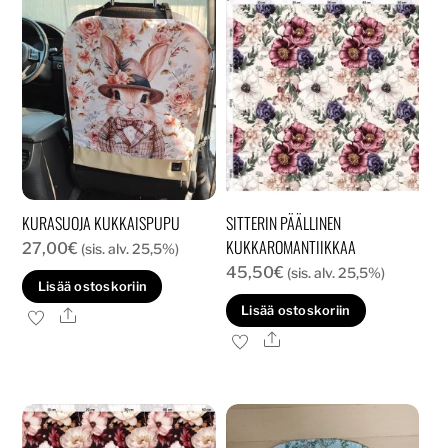
KURASUOJA KUKKAISPUPU
SITTERIN PÄÄLLINEN
KUKKAROMANTIIKKAA
27,00
€
(sis. alv. 25,5%)
45,50
€
(sis. alv. 25,5%)
Lisää ostoskoriin
Lisää ostoskoriin
Ale
Ale