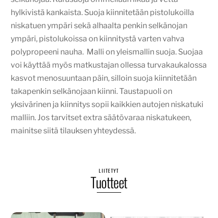
hylkivistä kankaista. Suoja kiinnitetään pistolukoilla
niskatuen ympäri sekä alhaalta penkin selkänojan
ympäri, pistolukoissa on kiinnitystä varten vahva
polypropeeni nauha. Malli on yleismallin suoja. Suojaa
voi käyttää myös matkustajan ollessa turvakaukalossa
kasvot menosuuntaan päin, silloin suoja kiinnitetään
takapenkin selkänojaan kiinni. Taustapuoli on
yksivärinen ja kiinnitys sopii kaikkien autojen niskatuki
malliin. Jos tarvitset extra säätövaraa niskatukeen,
mainitse siitä tilauksen yhteydessä.
LIITETYT
Tuotteet