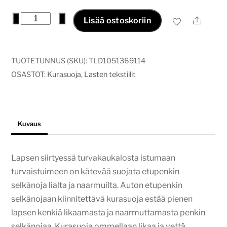
Kurasuoja
−
+
Ale
Lisää ostoskoriin
twilight
garden
määrä
TUOTETUNNUS (SKU):
TLD1051369114
OSASTOT:
Kurasuoja
,
Lasten tekstiilit
Kuvaus
Lapsen siirtyessä turvakaukalosta istumaan
turvaistuimeen on kätevää suojata etupenkin
selkänoja lialta ja naarmuilta. Auton etupenkin
selkänojaan kiinnitettävä kurasuoja estää pienen
lapsen kenkiä likaamasta ja naarmuttamasta penkin
selkänojaa. Kurasuoja ommellaan likaa ja vettä