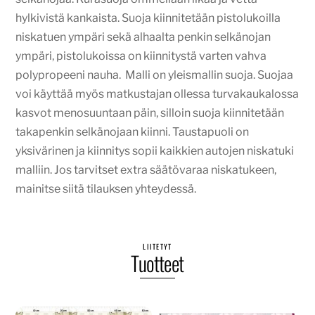
hylkivistä kankaista. Suoja kiinnitetään pistolukoilla
niskatuen ympäri sekä alhaalta penkin selkänojan
ympäri, pistolukoissa on kiinnitystä varten vahva
polypropeeni nauha. Malli on yleismallin suoja. Suojaa
voi käyttää myös matkustajan ollessa turvakaukalossa
kasvot menosuuntaan päin, silloin suoja kiinnitetään
takapenkin selkänojaan kiinni. Taustapuoli on
yksivärinen ja kiinnitys sopii kaikkien autojen niskatuki
malliin. Jos tarvitset extra säätövaraa niskatukeen,
mainitse siitä tilauksen yhteydessä.
LIITETYT
Tuotteet