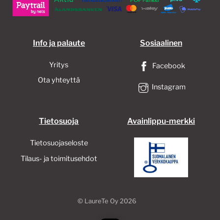
Info ja palaute
Sosiaalinen
Yritys
Facebook
Ota yhteyttä
Instagram
Tietosuoja
Avainlippu-merkki
Tietosuojaseloste
Tilaus- ja toimitusehdot
©
LaureTe Oy
2026