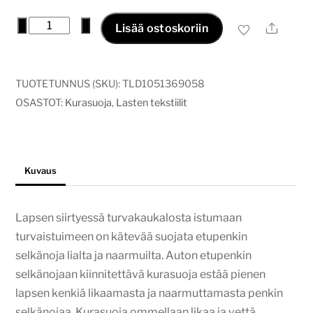
Kurasuoja
−
+
Ale
Lisää ostoskoriin
nallen
kuiskaus
määrä
TUOTETUNNUS (SKU):
TLD1051369058
OSASTOT:
Kurasuoja
,
Lasten tekstiilit
Kuvaus
Lapsen siirtyessä turvakaukalosta istumaan
turvaistuimeen on kätevää suojata etupenkin
selkänoja lialta ja naarmuilta. Auton etupenkin
selkänojaan kiinnitettävä kurasuoja estää pienen
lapsen kenkiä likaamasta ja naarmuttamasta penkin
selkänojaa. Kurasuoja ommellaan likaa ja vettä