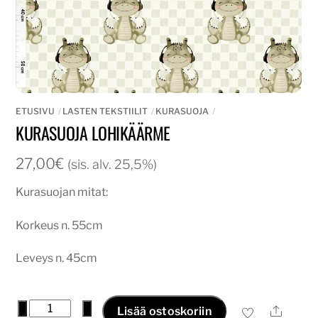
ETUSIVU
LASTEN TEKSTIILIT
KURASUOJA
KURASUOJA LOHIKÄÄRME
27,00
€
(sis. alv. 25,5%)
Kurasuojan mitat:
Korkeus n. 55cm
Leveys n. 45cm
Kurasuoja
−
+
Ale
Lisää ostoskoriin