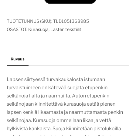
lohikäärme
määrä
TUOTETUNNUS (SKU):
TLD1051368985
OSASTOT:
Kurasuoja
,
Lasten tekstiilit
Kuvaus
Lapsen siirtyessä turvakaukalosta istumaan
turvaistuimeen on kätevää suojata etupenkin
selkänoja lialta ja naarmuilta. Auton etupenkin
selkänojaan kiinnitettävä kurasuoja estää pienen
lapsen kenkiä likaamasta ja naarmuttamasta penkin
selkänojaa. Kurasuoja ommellaan likaa ja vettä
hylkivistä kankaista. Suoja kiinnitetään pistolukoilla