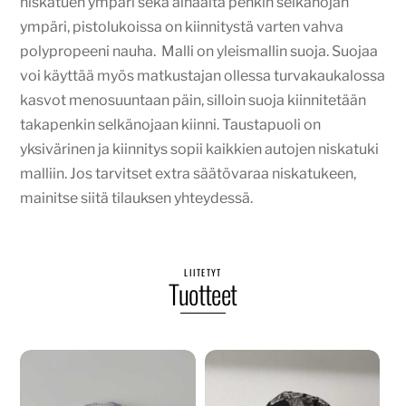
niskatuen ympäri sekä alhaalta penkin selkänojan
ympäri, pistolukoissa on kiinnitystä varten vahva
polypropeeni nauha. Malli on yleismallin suoja. Suojaa
voi käyttää myös matkustajan ollessa turvakaukalossa
kasvot menosuuntaan päin, silloin suoja kiinnitetään
takapenkin selkänojaan kiinni. Taustapuoli on
yksivärinen ja kiinnitys sopii kaikkien autojen niskatuki
malliin. Jos tarvitset extra säätövaraa niskatukeen,
mainitse siitä tilauksen yhteydessä.
LIITETYT
Tuotteet