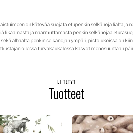
aistuimeen on kätevää suojata etupenkin selkänoja lialta ja 
kiä likaamasta ja naarmuttamasta penkin selkänojaa. Kurasuoja
i sekä alhaalta penkin selkänojan ympäri, pistolukoissa on kii
atkustajan ollessa turvakaukalossa kasvot menosuuntaan päin, 
LIITETYT
Tuotteet