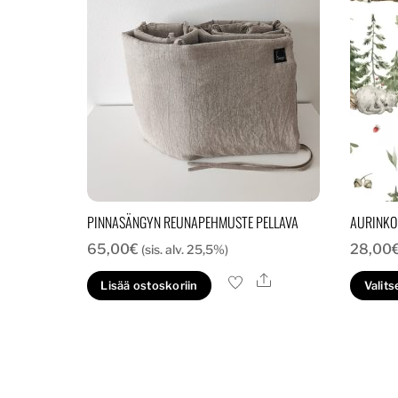
PINNASÄNGYN REUNAPEHMUSTE PELLAVA
AURINKO
65,00
€
28,00
(sis. alv. 25,5%)
Ale
Lisää ostoskoriin
Valits