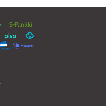
Voit
tehdä
valinnat
tuotteen
sivulla.
t