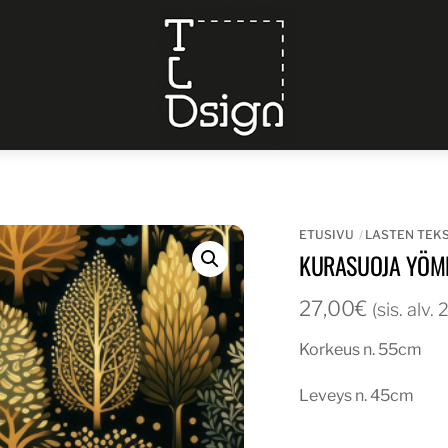
Menu
ETUSIVU
LASTEN TEKS
KURASUOJA YÖM
27,00
€
(sis. alv.
Korkeus n. 55cm
Leveys n. 45cm