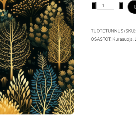
Kurasuoja
−
+
yömetsä
määrä
TUOTETUNNUS (SKU)
OSASTOT:
Kurasuoja
,