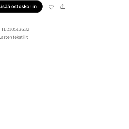
Ale
Lisää ostoskoriin
:
TLD10513632
Lasten tekstiilit