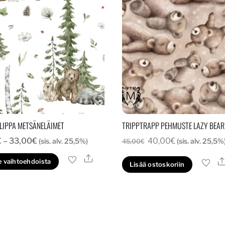
LIPPA METSÄNELÄIMET
TRIPPTRAPP PEHMUSTE LAZY BEAR
Hintaluokka:
Alkuperäinen
Nykyinen
€
–
33,00
€
40,00
€
(sis. alv. 25,5%)
(sis. alv. 25,5%
45,00
€
28,00€
hinta
hinta
Ale
Tällä
e vaihtoehdoista
Lisää ostoskoriin
-
oli:
on:
tuotteella
33,00€
45,00€.
40,00€.
on
useampi
muunnelma.