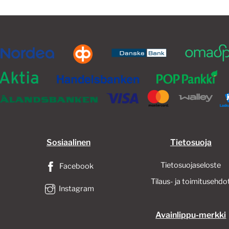
Voit
tehdä
valinnat
tuotteen
sivulla.
Sosiaalinen
Tietosuoja
Tietosuojaseloste
Facebook
Tilaus- ja toimitusehdo
Instagram
Avainlippu-merkki