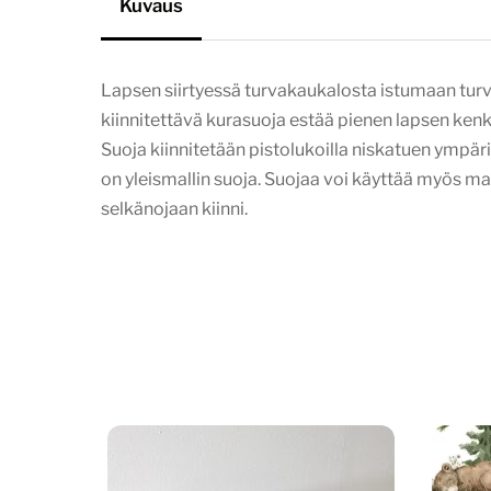
Kuvaus
Lapsen siirtyessä turvakaukalosta istumaan turv
kiinnitettävä kurasuoja estää pienen lapsen ken
Suoja kiinnitetään pistolukoilla niskatuen ympär
on yleismallin suoja. Suojaa voi käyttää myös m
selkänojaan kiinni.