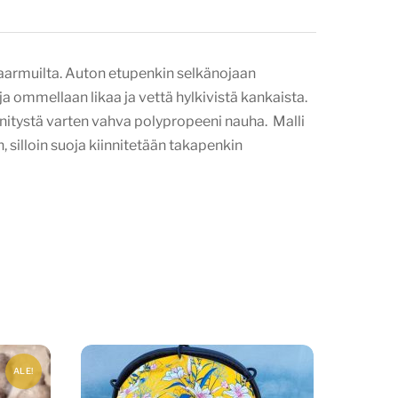
naarmuilta. Auton etupenkin selkänojaan
 ommellaan likaa ja vettä hylkivistä kankaista.
nnitystä varten vahva polypropeeni nauha. Malli
silloin suoja kiinnitetään takapenkin
ALE!