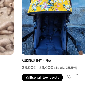
AURINKOLIPPA OKRA
Hintaluokka:
28,00
€
–
33,00
€
)
(sis. alv. 25,5%)
28,00€
Ale
Tällä
Ale
Valitse vaihtoehdoista
-
tuotteella
33,00€
on
useampi
muunnelma.