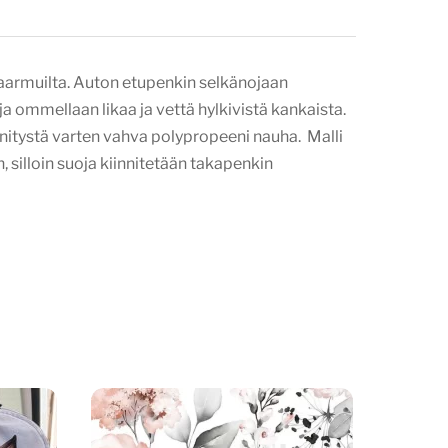
naarmuilta. Auton etupenkin selkänojaan
 ommellaan likaa ja vettä hylkivistä kankaista.
nnitystä varten vahva polypropeeni nauha. Malli
silloin suoja kiinnitetään takapenkin