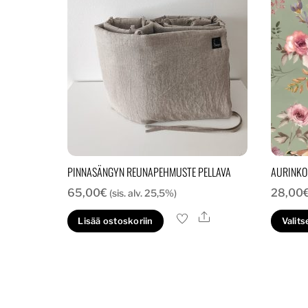
PINNASÄNGYN REUNAPEHMUSTE PELLAVA
AURINKOL
65,00
€
28,00
(sis. alv. 25,5%)
Ale
Lisää ostoskoriin
Valits