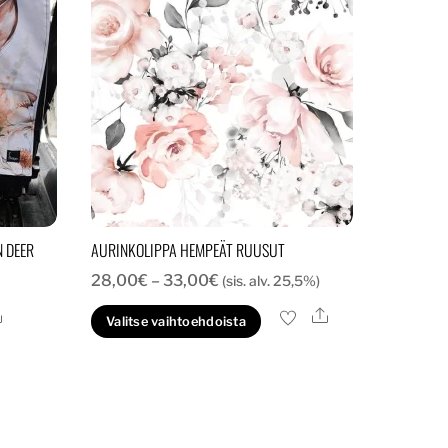
 DEER
AURINKOLIPPA HEMPEÄT RUUSUT
Hintaluokka:
28,00
€
–
33,00
€
(sis. alv. 25,5%)
28,00€
Ale
Ale
Tällä
Valitse vaihtoehdoista
-
tuotteella
33,00€
on
useampi
muunnelma.