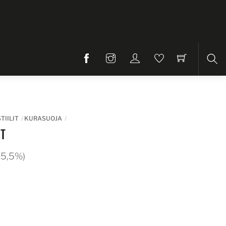
Etsi
TIILIT
KURASUOJA
T
 25,5%)