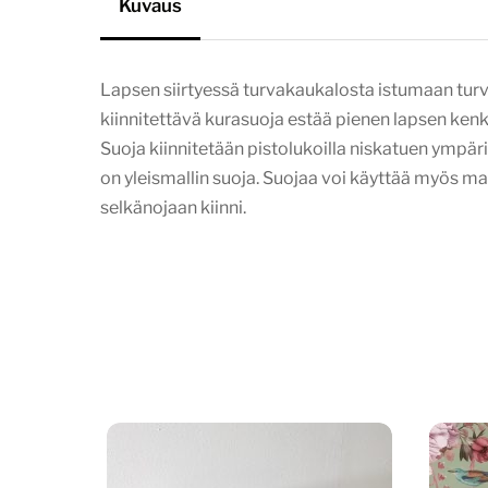
Kuvaus
Lapsen siirtyessä turvakaukalosta istumaan turv
kiinnitettävä kurasuoja estää pienen lapsen ken
Suoja kiinnitetään pistolukoilla niskatuen ympär
on yleismallin suoja. Suojaa voi käyttää myös m
selkänojaan kiinni.