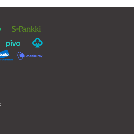
Voit
tehdä
valinnat
tuotteen
sivulla.
t