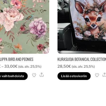
IPPA BIRD AND PEONIES
KURASUOJA BOTANICAL COLLECTION
Hintaluokka:
€
–
33,00
€
28,50
€
(sis. alv. 25,5%)
(sis. alv. 25,5%)
28,00€
Ale
Tällä
e vaihtoehdoista
Lisää ostoskoriin
-
tuotteella
33,00€
on
useampi
muunnelma.