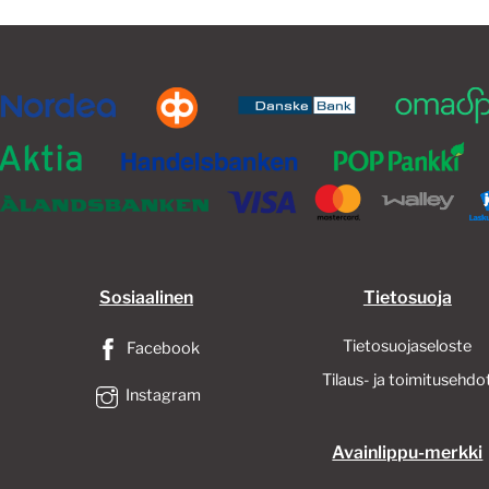
Voit
tehdä
valinnat
tuotteen
sivulla.
Sosiaalinen
Tietosuoja
Tietosuojaseloste
Facebook
Tilaus- ja toimitusehdo
Instagram
Avainlippu-merkki