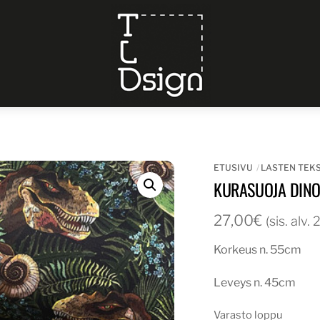
Menu
ETUSIVU
LASTEN TEKS
KURASUOJA DINO
27,00
€
(sis. alv.
Korkeus n. 55cm
Leveys n. 45cm
Varasto loppu