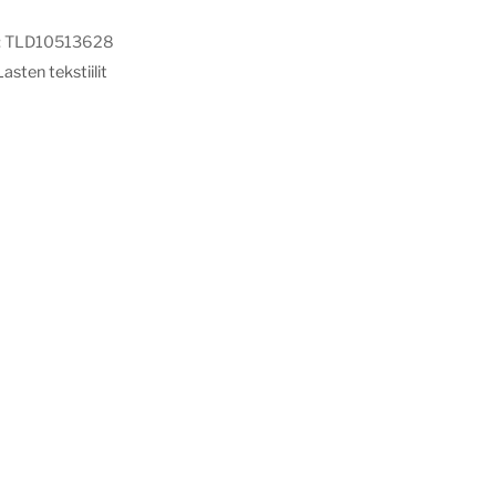
:
TLD10513628
Lasten tekstiilit