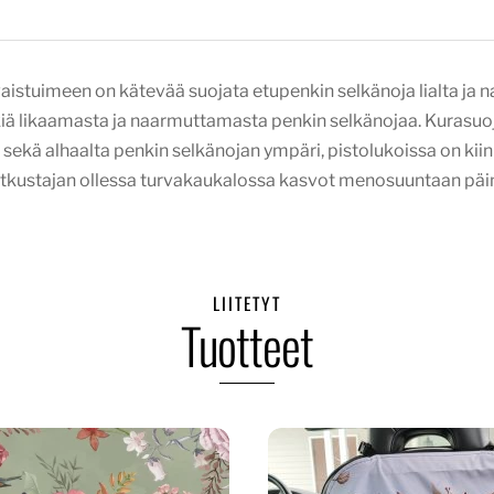
aistuimeen on kätevää suojata etupenkin selkänoja lialta ja 
kiä likaamasta ja naarmuttamasta penkin selkänojaa. Kurasuoja
i sekä alhaalta penkin selkänojan ympäri, pistolukoissa on kii
atkustajan ollessa turvakaukalossa kasvot menosuuntaan päin, 
LIITETYT
Tuotteet