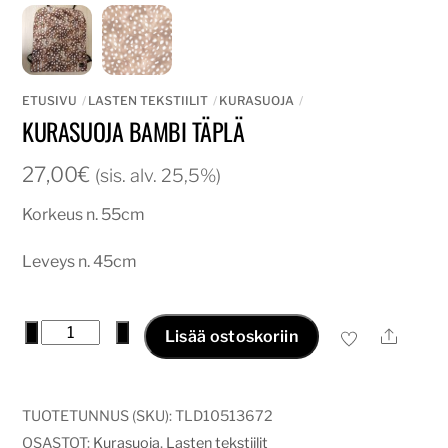
ETUSIVU
LASTEN TEKSTIILIT
KURASUOJA
KURASUOJA BAMBI TÄPLÄ
27,00
€
(sis. alv. 25,5%)
Korkeus n. 55cm
Leveys n. 45cm
Kurasuoja
−
+
Ale
Lisää ostoskoriin
bambi
täplä
määrä
TUOTETUNNUS (SKU):
TLD10513672
OSASTOT:
Kurasuoja
,
Lasten tekstiilit