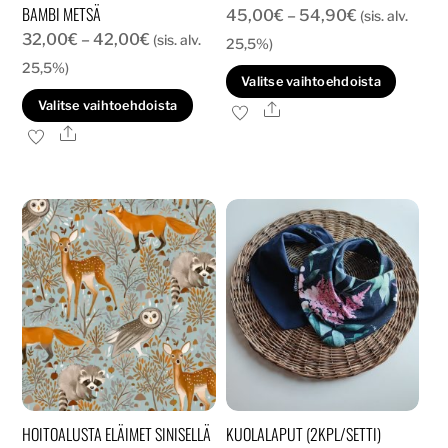
BAMBI METSÄ
Hintaluokka
45,00
€
–
54,90
€
(sis. alv.
Hintaluokka:
32,00
€
–
42,00
€
(sis. alv.
45,00€
25,5%)
32,00€
-
25,5%)
Tällä
Valitse vaihtoehdoista
-
54,90€
Tällä
tuott
Valitse vaihtoehdoista
Ale
42,00€
tuotteella
on
Ale
on
usea
useampi
muun
muunnelma.
Voit
Voit
tehd
tehdä
valin
valinnat
tuott
tuotteen
sivull
sivulla.
HOITOALUSTA ELÄIMET SINISELLÄ
KUOLALAPUT (2KPL/SETTI)