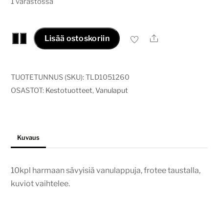
1 varastossa
Kestovanulaput
Ale
−
+
Lisää ostoskoriin
harmaa
(10kpl)
määrä
TUOTETUNNUS (SKU):
TLD1051260
OSASTOT:
Kestotuotteet
,
Vanulaput
Kuvaus
10kpl harmaan sävyisiä vanulappuja, frotee taustalla,
kuviot vaihtelee.