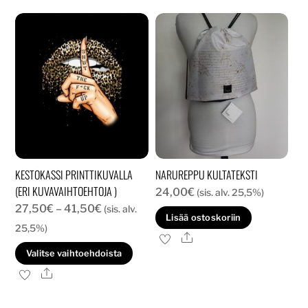
KESTOKASSI PRINTTIKUVALLA
NARUREPPU KULTATEKSTI
(ERI KUVAVAIHTOEHTOJA )
24,00
€
(sis. alv. 25,5%)
Hintaluokka:
27,50
€
–
41,50
€
(sis. alv.
Lisää ostoskoriin
27,50€
25,5%)
Ale
-
Tällä
Valitse vaihtoehdoista
41,50€
tuotteella
Ale
on
useampi