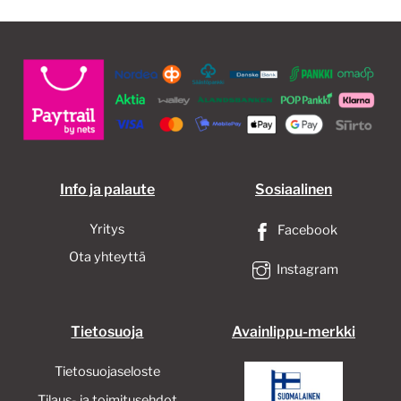
Voit
tehdä
valinnat
tuotteen
sivulla.
Info ja palaute
Sosiaalinen
Yritys
Facebook
Ota yhteyttä
Instagram
Tietosuoja
Avainlippu-merkki
Tietosuojaseloste
Tilaus- ja toimitusehdot