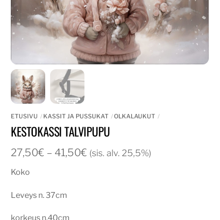
ETUSIVU
KASSIT JA PUSSUKAT
OLKALAUKUT
KESTOKASSI TALVIPUPU
Hintaluokka:
27,50
€
–
41,50
€
(sis. alv. 25,5%)
27,50€
Koko
-
41,50€
Leveys n. 37cm
korkeus n.40cm