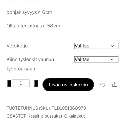
pohjan syvyys n. 6cm
Olkainten pituus n. 58cm
Vetoketju
Kiinnityslenkit vaunun
työntöaisaan
Kestokassi
−
+
Ale
Lisää ostoskoriin
talvipupu
määrä
TUOTETUNNUS (SKU):
TLD1051368979
OSASTOT:
Kassit ja pussukat
,
Olkalaukut