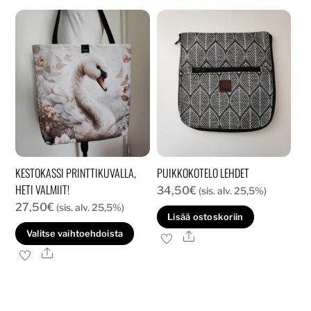
muunnelma.
Voit
tehdä
valinnat
tuotteen
sivulla.
KESTOKASSI PRINTTIKUVALLA,
PUIKKOKOTELO LEHDET
HETI VALMIIT!
34,50
€
(sis. alv. 25,5%)
27,50
€
(sis. alv. 25,5%)
Lisää ostoskoriin
Tällä
Valitse vaihtoehdoista
Ale
tuotteella
Ale
on
useampi
muunnelma.