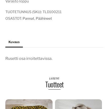
Varasto loppu
TUOTETUNNUS (SKU):
TLD100211
OSASTOT:
Pannat
,
Päähineet
Kuvaus
Rusetti osa irroitettavissa.
LIITETYT
Tuotteet