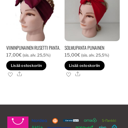
valinnat
tuotteen
sivulla.
VIININPUNAINEN RUSETTI PANTA.
SOLMUPANTA PUNAINEN
17,00
€
15,00
€
(sis. alv. 25,5%)
(sis. alv. 25,5%)
Lisää ostoskoriin
Lisää ostoskoriin
Ale
Ale