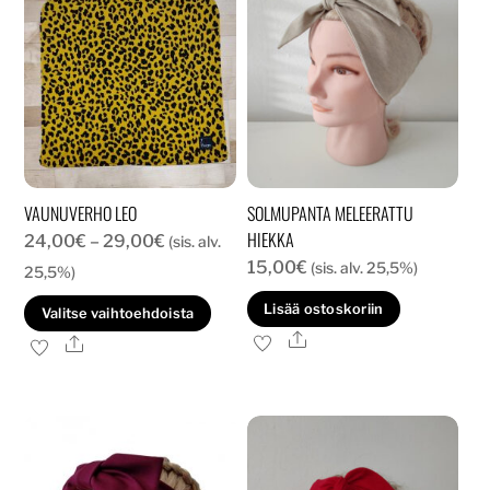
VAUNUVERHO LEO
SOLMUPANTA MELEERATTU
HIEKKA
Hintaluokka:
24,00
€
–
29,00
€
(sis. alv.
15,00
€
24,00€
(sis. alv. 25,5%)
25,5%)
-
Tällä
Lisää ostoskoriin
Valitse vaihtoehdoista
29,00€
tuotteella
Ale
Ale
on
useampi
muunnelma.
Voit
tehdä