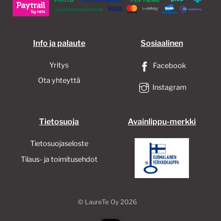
Info ja palaute
Sosiaalinen
Yritys
Facebook
Ota yhteyttä
Instagram
Tietosuoja
Avainlippu-merkki
Tietosuojaseloste
Tilaus- ja toimitusehdot
©
LaureTe Oy
2026