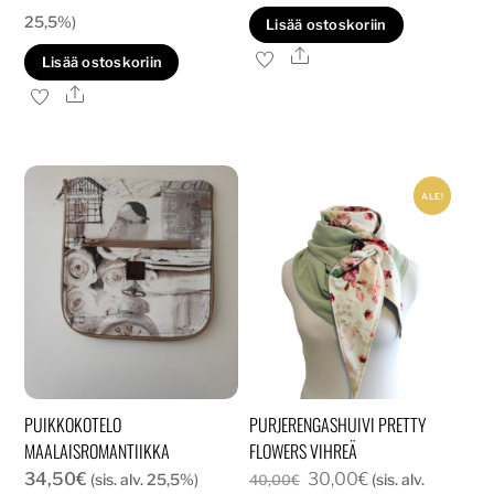
hinta
hinta
25,5%)
Lisää ostoskoriin
oli:
on:
Ale
Lisää ostoskoriin
40,00€.
30,00€.
Ale
ALE!
PUIKKOKOTELO
PURJERENGASHUIVI PRETTY
MAALAISROMANTIIKKA
FLOWERS VIHREÄ
Alkuperäinen
Nykyinen
34,50
€
30,00
€
(sis. alv. 25,5%)
(sis. alv.
40,00
€