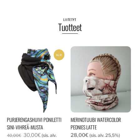
LIITETYT
Tuotteet
ALE!
PURJERENGASHUIVI PONILETTI
MERINOTUUBI WATERCOLOR
SINI-VIHREÄ-MUSTA
PEONIES LATTE
Alkuperäinen
Nykyinen
30,00
€
28,00
€
(sis. alv.
(sis. alv. 25,5%)
40,00
€