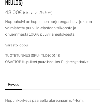
NEULOS)
48,00
€
(sis. alv. 25,5%)
Huppuhuivi on hupullinen purjerengashuivi joka on
valmistettu puuvilla-elastaanitrikoosta ja
ohuemmasta 100% puuvillaneuloksesta.
Varasto loppu
TUOTETUNNUS (SKU):
TLD100148
OSASTOT:
Hupulliset puuvillaneulos
,
Purjerengashuivit
Kuvaus
Hupun korkeus päälaelta alareunaan n. 44cm.