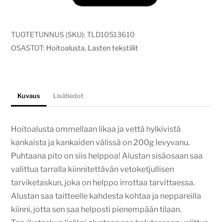
fairytale
forest
määrä
TUOTETUNNUS (SKU):
TLD10513610
OSASTOT:
Hoitoalusta
,
Lasten tekstiilit
Kuvaus
Lisätiedot
Hoitoalusta ommellaan likaa ja vettä hylkivistä
kankaista ja kankaiden välissä on 200g levyvanu.
Puhtaana pito on siis helppoa! Alustan sisäosaan saa
valittua tarralla kiinnitettävän vetoketjullisen
tarviketaskun, joka on helppo irrottaa tarvittaessa.
Alustan saa taitteelle kahdesta kohtaa ja neppareilla
kiinni, jotta sen saa helposti pienempään tilaan.