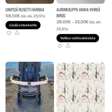
UNIPESÄ RUSETTI HARMAA
AURINKOLIPPA VANHA VIHREÄ
BIRDS
58,50
€
(sis. alv. 25,5%)
Hintaluokka:
28,00
€
–
33,00
€
(sis. alv.
Lisää ostoskoriin
28,00€
25,5%)
Ale
-
Tällä
Valitse vaihtoehdoista
33,00€
tuott
Ale
on
usea
muun
Voit
tehd
valin
tuott
sivull