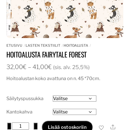
ETUSIVU
LASTEN TEKSTIILIT
HOITOALUSTA
HOITOALUSTA FAIRYTALE FOREST
Hintaluokka:
32,00
€
–
41,00
€
(sis. alv. 25,5%)
32,00€
Hoitoalustan koko avattuna on n. 45 *70cm.
-
41,00€
Säilytyspussukka
Kantokahva
Hoitoalusta
−
+
Ale
Lisää ostoskoriin