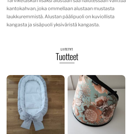
Tarviketaskun lisäksi alustaan saa halutessaan valittua
kantokahvan, joka ommellaan alustaan mustasta
laukkuremmistä. Alustan päälipuoli on kuviollista
kangasta ja sisäpuoli yksiväristä kangasta.
LIITETYT
Tuotteet