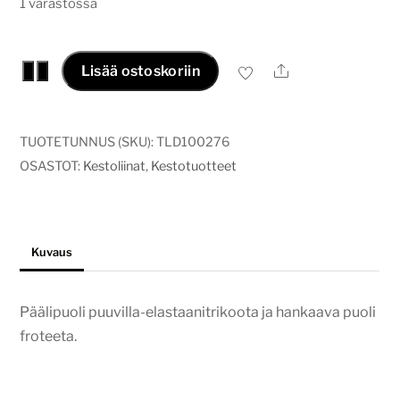
1 varastossa
Ekologinen
Ale
−
+
Lisää ostoskoriin
tiskiliina
rmustat
sydämet
TUOTETUNNUS (SKU):
TLD100276
määrä
OSASTOT:
Kestoliinat
,
Kestotuotteet
Kuvaus
Päälipuoli puuvilla-elastaanitrikoota ja hankaava puoli
froteeta.