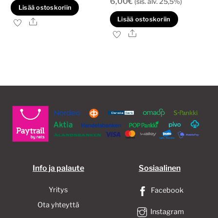
6,00
€
(sis. alv. 25,5%)
Lisää ostoskoriin
Lisää ostoskoriin
Ale
Ale
Info ja palaute
Sosiaalinen
Yritys
Facebook
Ota yhteyttä
Instagram