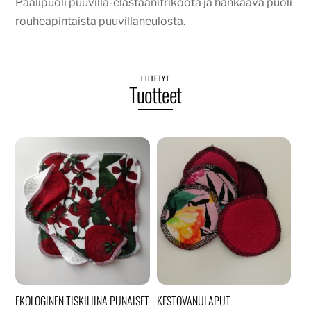
Päälipuoli puuvilla-elastaanitrikoota ja hankaava puoli
rouheapintaista puuvillaneulosta.
LIITETYT
Tuotteet
EKOLOGINEN TISKILIINA PUNAISET
KESTOVANULAPUT