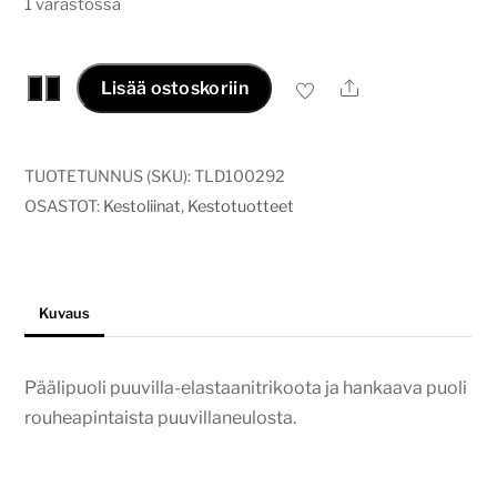
1 varastossa
Ekologinen
Ale
−
+
Lisää ostoskoriin
tiskiliina
kulta-
puna
TUOTETUNNUS (SKU):
TLD100292
kukat
OSASTOT:
Kestoliinat
,
Kestotuotteet
määrä
Kuvaus
Päälipuoli puuvilla-elastaanitrikoota ja hankaava puoli
rouheapintaista puuvillaneulosta.