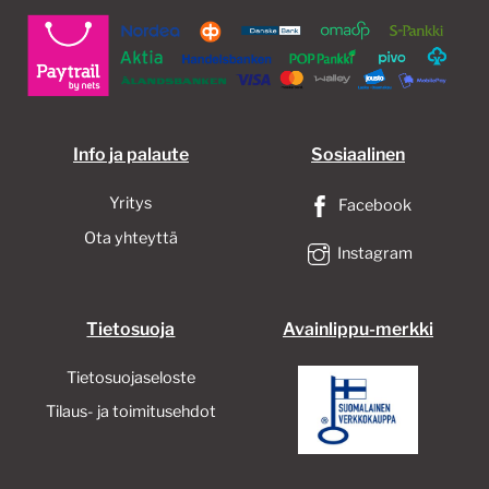
valinnat
tuott
tuotteen
sivull
sivulla.
Info ja palaute
Sosiaalinen
Yritys
Facebook
Ota yhteyttä
Instagram
Tietosuoja
Avainlippu-merkki
Tietosuojaseloste
Tilaus- ja toimitusehdot