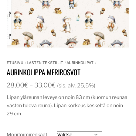
ETUSIVU
LASTEN TEKSTIILIT
AURINKOLIPAT
AURINKOLIPPA MERIROSVOT
Hintaluokka:
28,00
€
–
33,00
€
(sis. alv. 25,5%)
28,00€
Lipan yläreunan leveys on noin 83 cm (kuomun reunaa
-
vasten tuleva reuna). Lipan korkeus keskeltä on noin
33,00€
29 cm.
Monitoimirenkaat