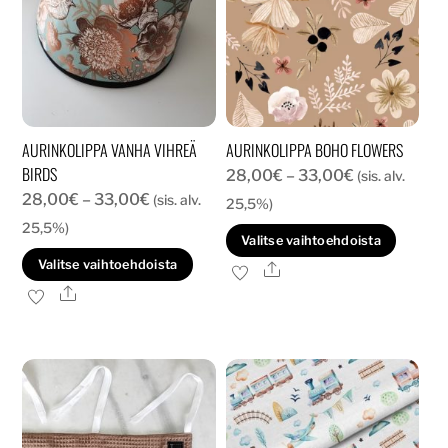
AURINKOLIPPA VANHA VIHREÄ
AURINKOLIPPA BOHO FLOWERS
BIRDS
Hintaluokka:
28,00
€
–
33,00
€
(sis. alv.
Hintaluokka:
28,00
€
–
33,00
€
(sis. alv.
28,00€
25,5%)
28,00€
-
25,5%)
Tällä
Valitse vaihtoehdoista
-
33,00€
Tällä
tuott
Valitse vaihtoehdoista
Ale
33,00€
tuotteella
on
Ale
on
usea
useampi
muun
muunnelma.
Voit
Voit
tehd
tehdä
valin