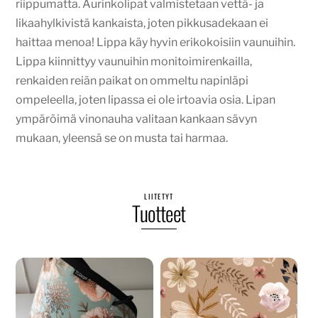
riippumatta. Aurinkolipat valmistetaan vettä- ja
likaahylkivistä kankaista, joten pikkusadekaan ei
haittaa menoa! Lippa käy hyvin erikokoisiin vaunuihin.
Lippa kiinnittyy vaunuihin monitoimirenkailla,
renkaiden reiän paikat on ommeltu napinläpi
ompeleella, joten lipassa ei ole irtoavia osia. Lipan
ympäröimä vinonauha valitaan kankaan sävyn
mukaan, yleensä se on musta tai harmaa.
LIITETYT
Tuotteet