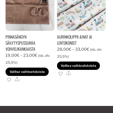
valinnat
tuott
tuotteen
sivull
sivulla.
PINNASÄNGYN
AURINKOLIPPA JUNAT JA
SÄILYTYSPUSSUKKA
LENTOKONEET
VOHVELIKANKAASTA
Hintaluokka:
28,00
€
–
33,00
€
(sis. alv.
Hintaluokka:
19,00
€
–
23,00
€
(sis. alv.
28,00€
25,5%)
19,00€
-
25,5%)
Tällä
Valitse vaihtoehdoista
-
33,00€
Tällä
tuott
Valitse vaihtoehdoista
Ale
23,00€
tuotteella
on
Ale
on
usea
useampi
muun
muunnelma.
Voit
Voit
tehd
tehdä
valin