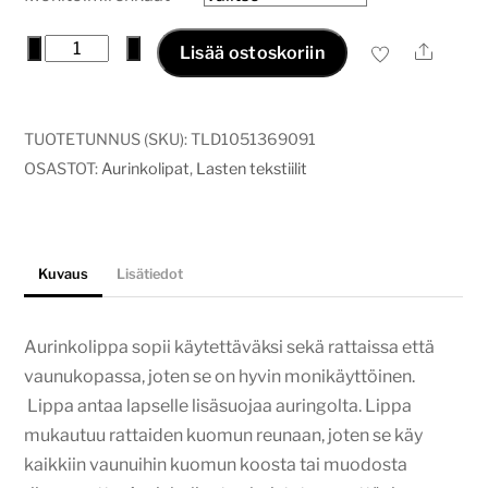
Aurinkolippa
−
+
Ale
Lisää ostoskoriin
merirosvot
määrä
TUOTETUNNUS (SKU):
TLD1051369091
OSASTOT:
Aurinkolipat
,
Lasten tekstiilit
Kuvaus
Lisätiedot
Aurinkolippa sopii käytettäväksi sekä rattaissa että
vaunukopassa, joten se on hyvin monikäyttöinen.
Lippa antaa lapselle lisäsuojaa auringolta. Lippa
mukautuu rattaiden kuomun reunaan, joten se käy
kaikkiin vaunuihin kuomun koosta tai muodosta