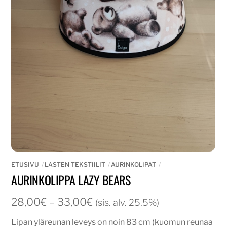
ETUSIVU
LASTEN TEKSTIILIT
AURINKOLIPAT
AURINKOLIPPA LAZY BEARS
Hintaluokka:
28,00
€
–
33,00
€
(sis. alv. 25,5%)
28,00€
Lipan yläreunan leveys on noin 83 cm (kuomun reunaa