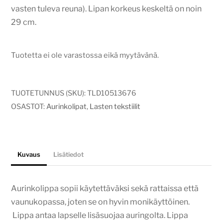
-
vasten tuleva reuna). Lipan korkeus keskeltä on noin
33,00€
29 cm.
Tuotetta ei ole varastossa eikä myytävänä.
TUOTETUNNUS (SKU):
TLD10513676
OSASTOT:
Aurinkolipat
,
Lasten tekstiilit
Kuvaus
Lisätiedot
Aurinkolippa sopii käytettäväksi sekä rattaissa että
vaunukopassa, joten se on hyvin monikäyttöinen.
Lippa antaa lapselle lisäsuojaa auringolta. Lippa