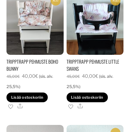
ALE!
ALE!
TRIPPTRAPP PEHMUSTE BOHO
TRIPPTRAPP PEHMUSTE LITTLE
BUNNY
SWANS
Alkuperäinen
Nykyinen
Alkuperäinen
Nykyinen
40,00
€
40,00
€
(sis. alv.
(sis. alv.
45,00
€
45,00
€
hinta
hinta
hinta
hinta
25,5%)
25,5%)
oli:
on:
oli:
on:
Lisää ostoskoriin
Lisää ostoskoriin
45,00€.
40,00€.
45,00€.
40,00€.
Ale
Ale