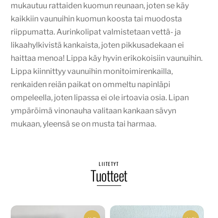
mukautuu rattaiden kuomun reunaan, joten se käy
kaikkiin vaunuihin kuomun koosta tai muodosta
riippumatta. Aurinkolipat valmistetaan vettä- ja
likaahylkivistä kankaista, joten pikkusadekaan ei
haittaa menoa! Lippa käy hyvin erikokoisiin vaunuihin.
Lippa kiinnittyy vaunuihin monitoimirenkailla,
renkaiden reiän paikat on ommeltu napinläpi
ompeleella, joten lipassa ei ole irtoavia osia. Lipan
ympäröimä vinonauha valitaan kankaan sävyn
mukaan, yleensä se on musta tai harmaa.
LIITETYT
Tuotteet