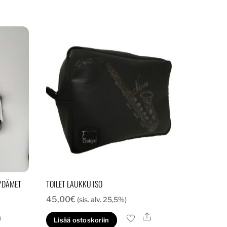
SYDÄMET
TOILET LAUKKU ISO
45,00
€
(sis. alv. 25,5%)
Ale
Ale
Lisää ostoskoriin