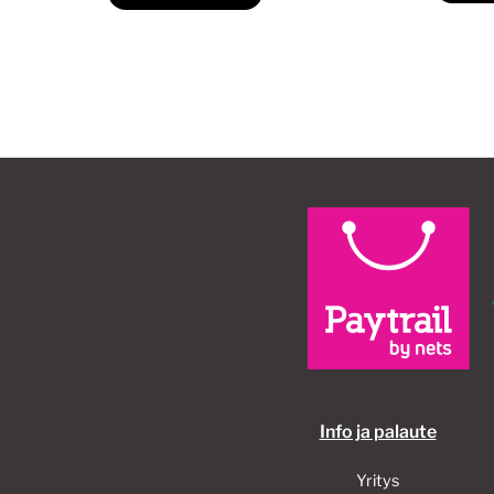
40,00€.
30,00€.
Info ja palaute
Yritys