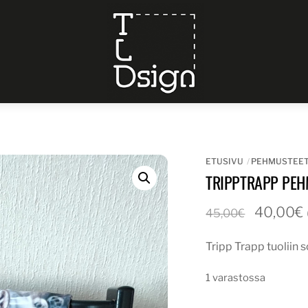
Menu
ETUSIVU
PEHMUSTEE
TRIPPTRAPP PE
Alkuper
40,00
€
45,00
€
hinta
Tripp Trapp tuoliin 
oli:
45,00€.
1 varastossa