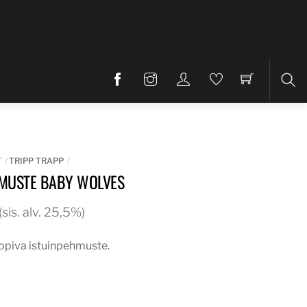
Etsi
T
TRIPP TRAPP
HMUSTE BABY WOLVES
äinen
Nykyinen
(sis. alv. 25,5%)
hinta
sopiva istuinpehmuste.
on:
40,00€.