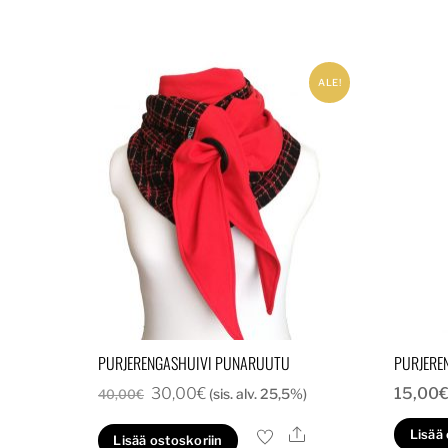
ALE!
PURJERENGASHUIVI PUNARUUTU
PURJERE
Alkuperäinen
Nykyinen
30,00
€
15,00
(sis. alv. 25,5%)
40,00
€
hinta
hinta
Ale
Lisää
Lisää ostoskoriin
oli:
on: