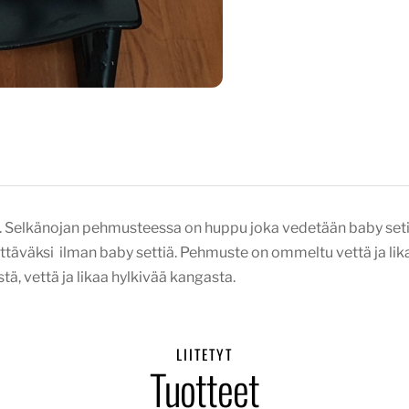
. Selkänojan pehmusteessa on huppu joka vedetään baby setin 
ettäväksi ilman baby settiä. Pehmuste on ommeltu vettä ja lik
ä, vettä ja likaa hylkivää kangasta.
LIITETYT
Tuotteet