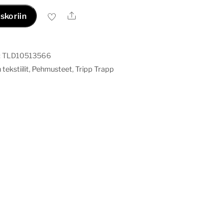
Ale
skoriin
:
TLD10513566
tekstiilit
,
Pehmusteet
,
Tripp Trapp