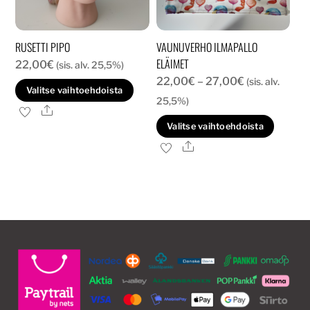
RUSETTI PIPO
VAUNUVERHO ILMAPALLO
ELÄIMET
22,00
€
(sis. alv. 25,5%)
Hintaluokka:
22,00
€
–
27,00
€
(sis. alv.
Tällä
Valitse vaihtoehdoista
22,00€
25,5%)
tuotteella
Ale
-
Tällä
on
Valitse vaihtoehdoista
27,00€
tuott
useampi
Ale
on
muunnelma.
usea
Voit
muun
tehdä
Voit
valinnat
tehd
tuotteen
valin
sivulla.
tuott
sivull