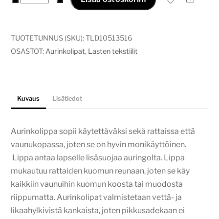
junat
ja
lentokoneet
TUOTETUNNUS (SKU):
TLD10513516
määrä
OSASTOT:
Aurinkolipat
,
Lasten tekstiilit
Kuvaus
Lisätiedot
Aurinkolippa sopii käytettäväksi sekä rattaissa että
vaunukopassa, joten se on hyvin monikäyttöinen.
Lippa antaa lapselle lisäsuojaa auringolta. Lippa
mukautuu rattaiden kuomun reunaan, joten se käy
kaikkiin vaunuihin kuomun koosta tai muodosta
riippumatta. Aurinkolipat valmistetaan vettä- ja
likaahylkivistä kankaista, joten pikkusadekaan ei