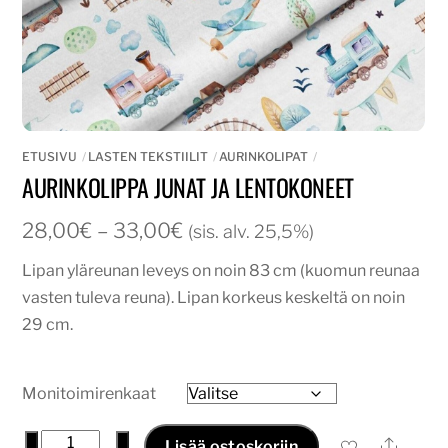
ETUSIVU
LASTEN TEKSTIILIT
AURINKOLIPAT
AURINKOLIPPA JUNAT JA LENTOKONEET
Hintaluokka:
28,00
€
–
33,00
€
(sis. alv. 25,5%)
28,00€
Lipan yläreunan leveys on noin 83 cm (kuomun reunaa
-
vasten tuleva reuna). Lipan korkeus keskeltä on noin
33,00€
29 cm.
Monitoimirenkaat
Aurinkolippa
−
+
Ale
Lisää ostoskoriin