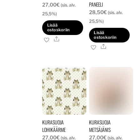
PANEELI
27,00
€
(sis. alv.
28,50
€
(sis. alv.
25,5%)
25,5%)
Lisää
ostoskoriin
Lisää
ostoskoriin
Ale
Ale
KURASUOJA
KURASUOJA
LOHIKÄÄRME
METSÄJÄNIS
27,00
€
27,00
€
(sis. alv.
(sis. alv.