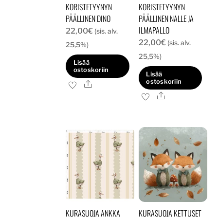
KORISTETYYNYN
KORISTETYYNYN
sivulla.
PÄÄLLINEN DINO
PÄÄLLINEN NALLE JA
ILMAPALLO
22,00
€
(sis. alv.
22,00
€
(sis. alv.
25,5%)
25,5%)
Lisää
ostoskoriin
Lisää
ostoskoriin
Ale
Ale
KURASUOJA ANKKA
KURASUOJA KETTUSET