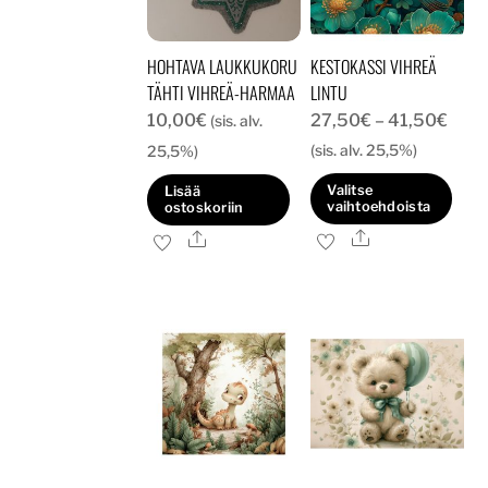
valinnat
valinnat
tuotteen
tuotteen
HOHTAVA LAUKKUKORU
KESTOKASSI VIHREÄ
sivulla.
sivulla.
TÄHTI VIHREÄ-HARMAA
LINTU
Hint
10,00
€
27,50
€
–
41,50
€
(sis. alv.
27,5
(sis. alv. 25,5%)
25,5%)
-
Valitse
Lisää
41,5
vaihtoehdoista
ostoskoriin
Ale
Tällä
Ale
tuotteella
on
useampi
muunnelma.
Voit
tehdä
valinnat
tuotteen