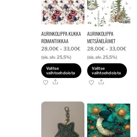
AURINKOLIPPA KUKKA
AURINKOLIPPA
ROMANTIIKKAA
METSÄNELÄIMET
Hintaluokka:
Hint
28,00
€
–
33,00
€
28,00
€
–
33,00
€
28,00€
28,
(sis. alv. 25,5%)
(sis. alv. 25,5%)
-
-
Valitse
Valitse
33,00€
33,
vaihtoehdoista
vaihtoehdoista
Ale
Ale
Tällä
Tällä
tuotteella
tuotteella
on
on
useampi
useampi
muunnelma.
muunnelma.
Voit
Voit
tehdä
tehdä