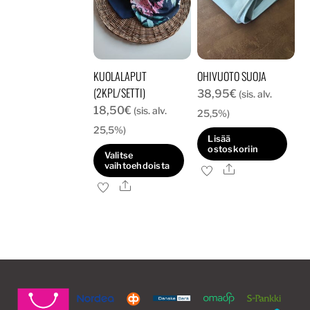
KUOLALAPUT
OHIVUOTO SUOJA
(2KPL/SETTI)
38,95
€
(sis. alv.
18,50
€
(sis. alv.
25,5%)
25,5%)
Lisää
ostoskoriin
Valitse
vaihtoehdoista
Ale
Ale
Tällä
tuotteella
on
useampi
muunnelma.
Voit
tehdä