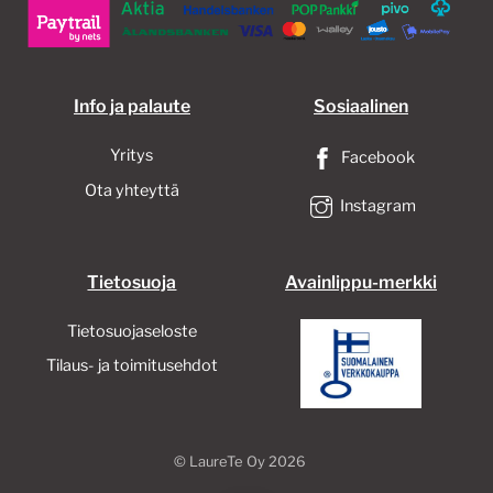
valinnat
tuotteen
sivulla.
Info ja palaute
Sosiaalinen
Yritys
Facebook
Ota yhteyttä
Instagram
Tietosuoja
Avainlippu-merkki
Tietosuojaseloste
Tilaus- ja toimitusehdot
©
LaureTe Oy
2026