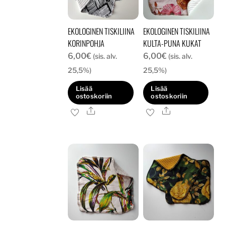
EKOLOGINEN TISKILIINA
EKOLOGINEN TISKILIINA
KORINPOHJA
KULTA-PUNA KUKAT
6,00
€
6,00
€
(sis. alv.
(sis. alv.
25,5%)
25,5%)
Lisää
Lisää
ostoskoriin
ostoskoriin
Ale
Ale