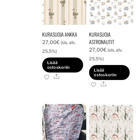
KURASUOJA ANKKA
KURASUOJA
ASTRONAUTIT
27,00
€
(sis. alv.
27,00
€
(sis. alv.
25,5%)
25,5%)
Lisää
ostoskoriin
Lisää
ostoskoriin
Ale
Ale