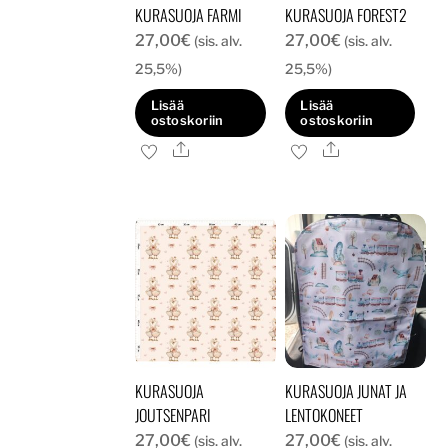
KURASUOJA FARMI
KURASUOJA FOREST2
27,00
€
27,00
€
(sis. alv.
(sis. alv.
25,5%)
25,5%)
Lisää
Lisää
ostoskoriin
ostoskoriin
Ale
Ale
KURASUOJA
KURASUOJA JUNAT JA
JOUTSENPARI
LENTOKONEET
27,00
€
27,00
€
(sis. alv.
(sis. alv.