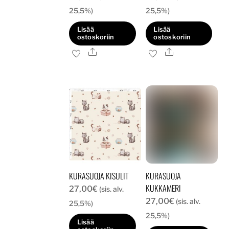
25,5%)
25,5%)
Lisää
Lisää
ostoskoriin
ostoskoriin
Ale
Ale
KURASUOJA KISULIT
KURASUOJA
KUKKAMERI
27,00
€
(sis. alv.
27,00
€
(sis. alv.
25,5%)
25,5%)
Lisää