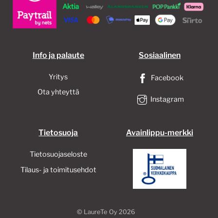
Info ja palaute
Sosiaalinen
Yritys
Facebook
Ota yhteyttä
Instagram
Tietosuoja
Avainlippu-merkki
Tietosuojaseloste
Tilaus- ja toimitusehdot
©
LaureTe Oy
2026