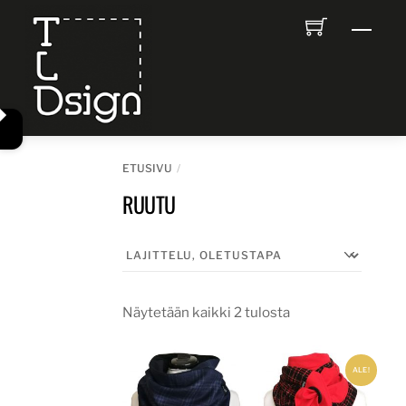
Skip
Men
to
content
ETUSIVU
RUUTU
Näytetään kaikki 2 tulosta
ALE!