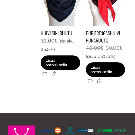
HUIVI SINI RUUTU
PURJERENGASHUIVI
PUNARUUTU
32,00
€
(sis. alv.
Alkuperäine
Nyky
40,00
€
30,00
€
25,5%)
hinta
hinta
(sis. alv. 25,5%)
Lisää
oli:
on:
ostoskoriin
Lisää
40,00€.
30,0
ostoskoriin
Ale
Ale