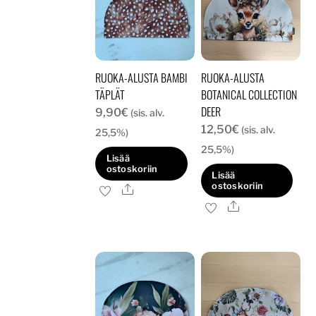
RUOKA-ALUSTA BAMBI
RUOKA-ALUSTA
TÄPLÄT
BOTANICAL COLLECTION
DEER
9,90
€
(sis. alv.
12,50
€
(sis. alv.
25,5%)
25,5%)
Lisää
ostoskoriin
Lisää
ostoskoriin
Ale
Ale