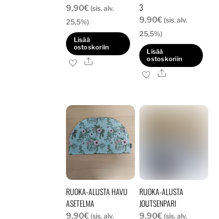
3
9,90
€
(sis. alv.
9,90
€
(sis. alv.
25,5%)
25,5%)
Lisää
ostoskoriin
Lisää
ostoskoriin
Ale
Ale
RUOKA-ALUSTA HAVU
RUOKA-ALUSTA
ASETELMA
JOUTSENPARI
9,90
€
9,90
€
(sis. alv.
(sis. alv.