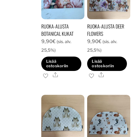
RUOKA-ALUSTA
RUOKA-ALUSTA DEER
BOTANICAL KUKAT
FLOWERS
9,90
€
9,90
€
(sis. alv.
(sis. alv.
25,5%)
25,5%)
Lisää
Lisää
ostoskoriin
ostoskoriin
Ale
Ale