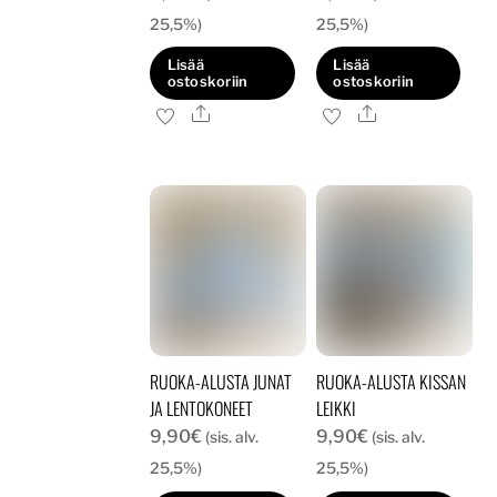
25,5%)
25,5%)
Lisää
Lisää
ostoskoriin
ostoskoriin
Ale
Ale
RUOKA-ALUSTA JUNAT
RUOKA-ALUSTA KISSAN
JA LENTOKONEET
LEIKKI
9,90
€
9,90
€
(sis. alv.
(sis. alv.
25,5%)
25,5%)