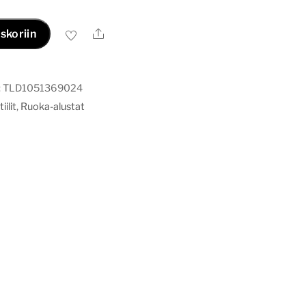
Ale
skoriin
:
TLD1051369024
iilit
,
Ruoka-alustat