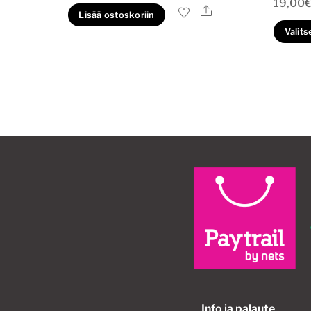
19,00
Ale
Lisää ostoskoriin
Valits
Info ja palaute