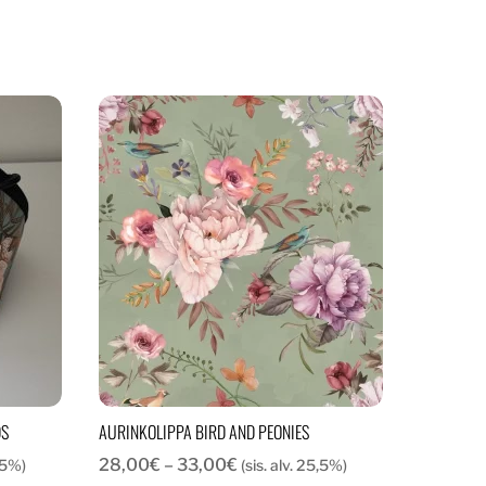
DS
AURINKOLIPPA BIRD AND PEONIES
a:
Hintaluokka:
28,00
€
–
33,00
€
5,5%)
(sis. alv. 25,5%)