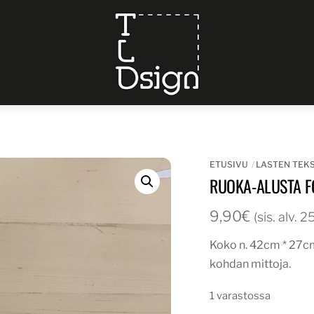
Menu
ETUSIVU
LASTEN TEKS
RUOKA-ALUSTA F
9,90
€
(sis. alv. 
Koko n. 42cm * 27c
kohdan mittoja.
1 varastossa