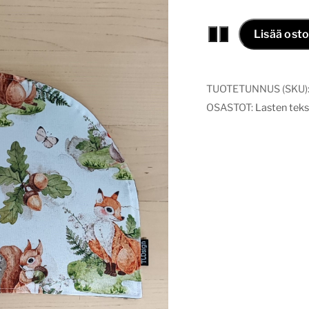
Ruoka-
−
+
Lisää osto
alusta
Forest
3
TUOTETUNNUS (SKU)
määrä
OSASTOT:
Lasten tekst