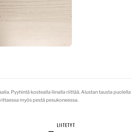
ia. Pyyhintä kostealla liinalla riittää. Alustan tausta puolell
arvittaessa myös pestä pesukoneessa.
LIITETYT