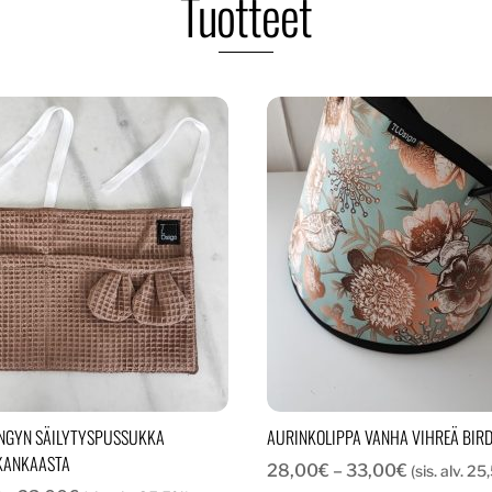
Tuotteet
NGYN SÄILYTYSPUSSUKKA
AURINKOLIPPA VANHA VIHREÄ BIR
KANKAASTA
Hintaluokk
28,00
€
–
33,00
€
(sis. alv. 2