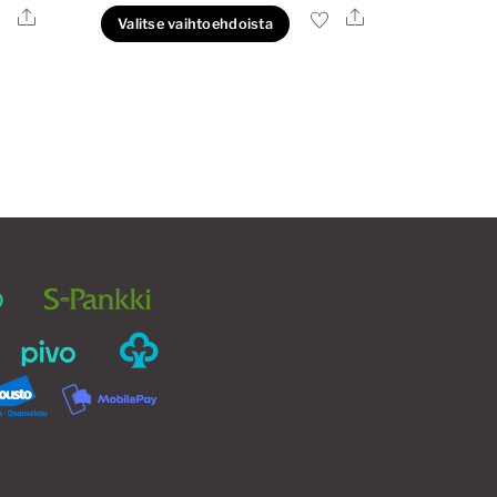
28,00€
Ale
Ale
lä
Tällä
Valitse vaihtoehdoista
-
tteella
tuotteella
33,00€
on
eampi
useampi
unnelma.
muunnelma.
t
Voit
hdä
tehdä
innat
valinnat
otteen
tuotteen
ulla.
sivulla.