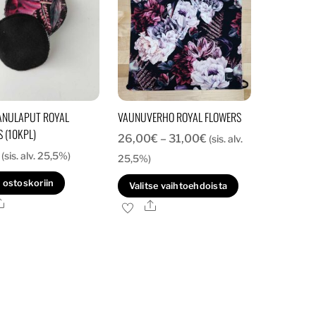
ANULAPUT ROYAL
VAUNUVERHO ROYAL FLOWERS
 (10KPL)
Hintaluokka:
26,00
€
–
31,00
€
(sis. alv.
(sis. alv. 25,5%)
26,00€
25,5%)
-
Tällä
 ostoskoriin
Valitse vaihtoehdoista
31,00€
tuotteella
Ale
Ale
on
useampi
muunnelma.
Voit
tehdä