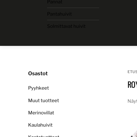
Pannat
Skip
to
Pantahuivit
content
Solmittavat huivit
ETU
Osastot
RO
Pyyhkeet
Muut tuotteet
Näyt
Merinovillat
Kaulahuivit