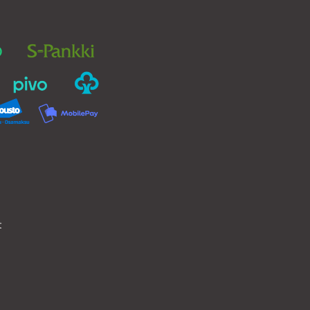
valinnat
tuotteen
sivulla.
t