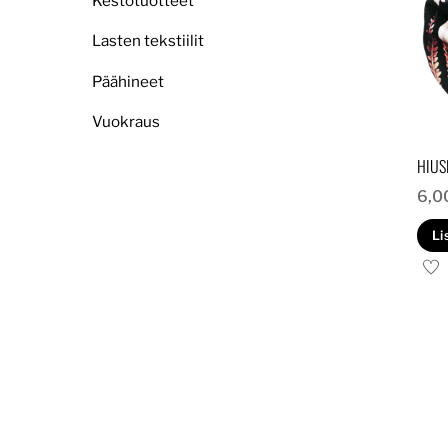
Kestotuotteet
Lasten tekstiilit
Päähineet
Vuokraus
HIUS
6,0
Li