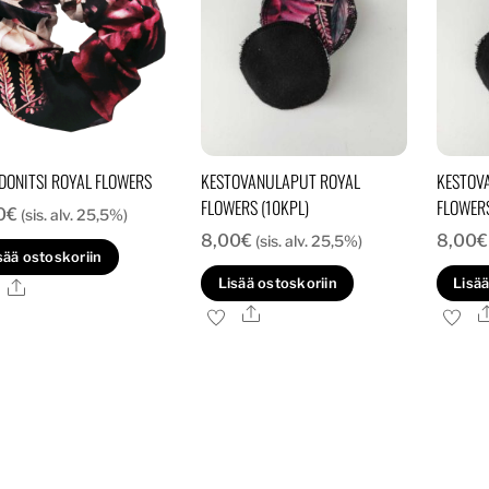
DONITSI ROYAL FLOWERS
KESTOVANULAPUT ROYAL
KESTOV
FLOWERS (10KPL)
FLOWERS
0
€
(sis. alv. 25,5%)
8,00
€
8,00
€
(sis. alv. 25,5%)
sää ostoskoriin
Lisää ostoskoriin
Lisää
Ale
Ale