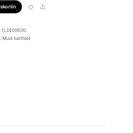
Ale
skoriin
:
TLD100030
t
,
Muut tuotteet