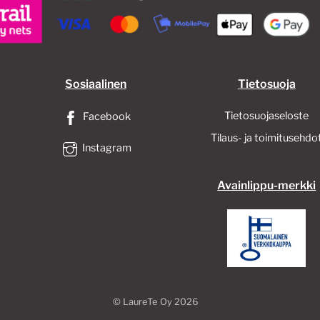
Sosiaalinen
Tietosuoja
Tietosuojaseloste
Facebook
Tilaus- ja toimitusehdo
Instagram
Avainlippu-merkki
©
LaureTe Oy
2026