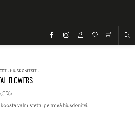
Etsi
EET
HIUSDONITSIT
YAL FLOWERS
25,5%)
rikoosta valmistettu pehmeä hiusdonitsi.