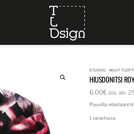
Menu
ETUSIVU
MUUT TUOTT
HIUSDONITSI RO
6,00
€
(sis. alv. 
Puuvilla-elastaani t
1 varastossa