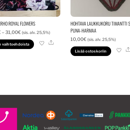
RHO ROYAL FLOWERS
HOHTAVA LAUKKUKORU TIMANTTI 
PUNA-HARMAA
Hintaluokka:
€
–
31,00
€
(sis. alv. 25,5%)
10,00
€
26,00€
(sis. alv. 25,5%)
Ale
Tällä
e vaihtoehdoista
-
tuotteella
Lisää ostoskoriin
31,00€
on
useampi
muunnelma.
Voit
tehdä
valinnat
tuotteen
sivulla.