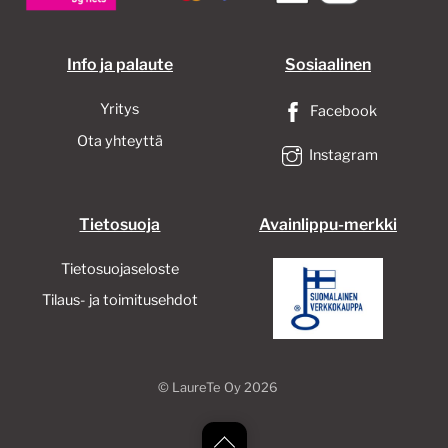
sivulla.
Info ja palaute
Sosiaalinen
Yritys
Facebook
Ota yhteyttä
Instagram
Tietosuoja
Avainlippu-merkki
Tietosuojaseloste
Tilaus- ja toimitusehdot
©
LaureTe Oy
2026
Back