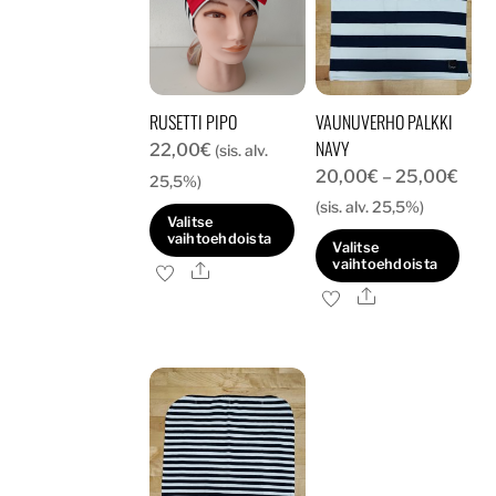
RUSETTI PIPO
VAUNUVERHO PALKKI
NAVY
22,00
€
(sis. alv.
Hint
20,00
€
–
25,00
€
25,5%)
20,
(sis. alv. 25,5%)
Valitse
-
vaihtoehdoista
Valitse
25,
vaihtoehdoista
Ale
Tällä
Ale
Tällä
tuotteella
tuotteella
on
on
useampi
useampi
muunnelma.
muunnelma.
Voit
Voit
tehdä
tehdä
valinnat