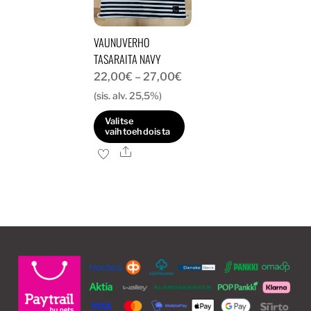
valinnat
tuotteen
tuotteen
sivulla.
VAUNUVERHO
sivulla.
TASARAITA NAVY
Hintaluokka:
22,00
€
–
27,00
€
22,00€
(sis. alv. 25,5%)
-
Valitse
27,00€
vaihtoehdoista
Ale
Tällä
tuotteella
on
useampi
muunnelma.
Voit
tehdä
valinnat
tuotteen