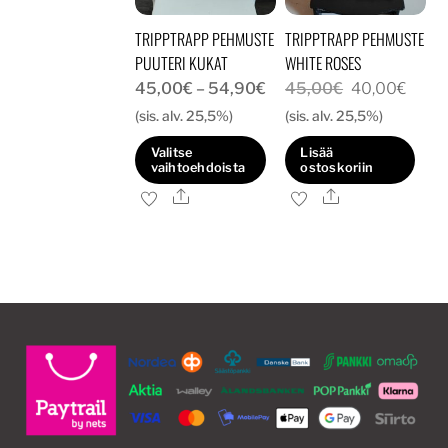
TRIPPTRAPP PEHMUSTE
TRIPPTRAPP PEHMUSTE
PUUTERI KUKAT
WHITE ROSES
Hintaluokka:
Alkuperäine
Nyky
45,00
€
–
54,90
€
45,00
€
40,00
€
45,00€
hinta
hinta
(sis. alv. 25,5%)
(sis. alv. 25,5%)
-
oli:
on:
Valitse
Lisää
54,90€
45,00€.
40,0
vaihtoehdoista
ostoskoriin
Ale
Ale
Tällä
tuotteella
on
useampi
muunnelma.
Voit
tehdä
valinnat
tuotteen
sivulla.