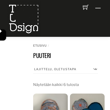
Skip
Men
to
content
ETUSIVU
PUUTERI
Näytetään kaikki 6 tulosta