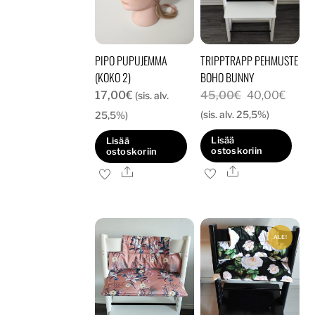
PIPO PUPUJEMMA
TRIPPTRAPP PEHMUSTE
(KOKO 2)
BOHO BUNNY
Alkuperäine
Nyky
17,00
€
45,00
€
40,00
€
(sis. alv.
hinta
hinta
(sis. alv. 25,5%)
25,5%)
oli:
on:
Lisää
Lisää
45,00€.
40,0
ostoskoriin
ostoskoriin
Ale
Ale
ALE!