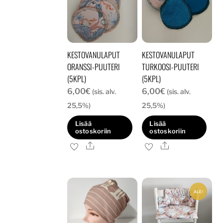
KESTOVANULAPUT
KESTOVANULAPUT
ORANSSI-PUUTERI
TURKOOSI-PUUTERI
(5KPL)
(5KPL)
6,00
€
6,00
€
(sis. alv.
(sis. alv.
25,5%)
25,5%)
Lisää
Lisää
ostoskoriin
ostoskoriin
Ale
Ale
ALE!