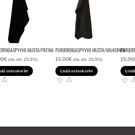
ERENGASPYYHE MUSTA/PATINA
PURJERENGASPYYHE MUSTA/VALKOINEN
PURJER
00
€
15,00
€
15,00
(sis. alv. 25,5%)
(sis. alv. 25,5%)
sää ostoskoriin
Lisää ostoskoriin
Lisää
Ale
Ale