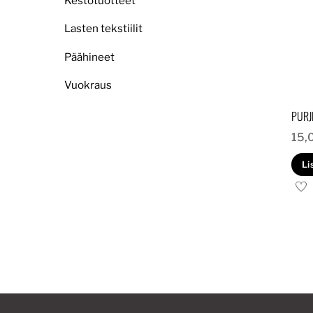
Kestotuotteet
Lasten tekstiilit
Päähineet
Vuokraus
PURJ
15,
Li