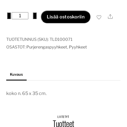
Purjerengaspyyhe pellava/patina
−
+
Ale
Lisää ostoskoriin
määrä
TUOTETUNNUS (SKU):
TLD100071
OSASTOT:
Purjerengaspyyhkeet
,
Pyyhkeet
Kuvaus
koko n. 65 x 35 cm.
LIITETYT
Tuotteet