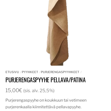
ETUSIVU
PYYHKEET
PURJERENGASPYYHKEET
PURJERENGASPYYHE PELLAVA/PATINA
15,00
€
(sis. alv. 25,5%)
Purjerengaspyyhe on koukkuun tai vetimeen
purjerenkaalla kiinnitettävä pellavapyyhe.