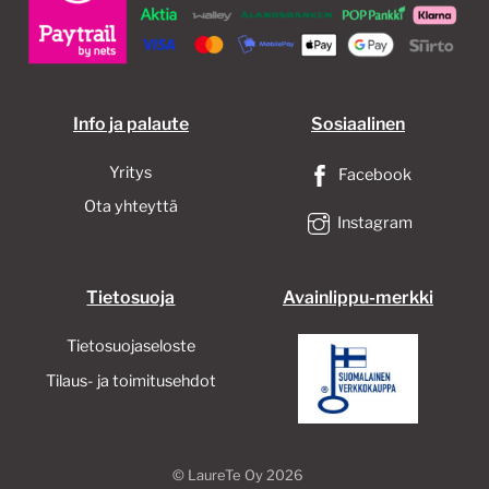
valinnat
tuotteen
sivulla.
Info ja palaute
Sosiaalinen
Yritys
Facebook
Ota yhteyttä
Instagram
Tietosuoja
Avainlippu-merkki
Tietosuojaseloste
Tilaus- ja toimitusehdot
©
LaureTe Oy
2026