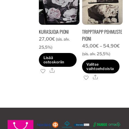
KURASUOJA PIONI
TRIPPTRAPP PEHMUSTE
PIONI
27,00
€
(sis. alv.
Hint
45,00
€
–
54,90
€
25,5%)
45,
(sis. alv. 25,5%)
Lisää
-
ostoskoriin
Valitse
54,
vaihtoehdoista
Ale
Ale
Tällä
tuotteella
on
useampi
muunnelma.
Voit
tehdä